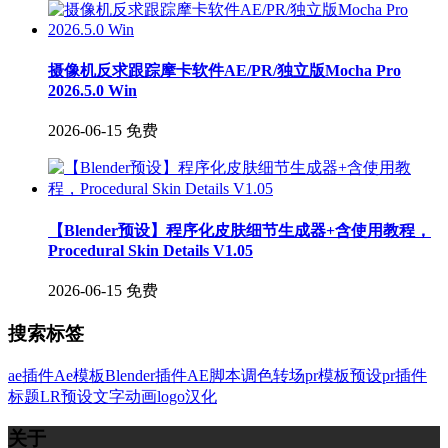
摄像机反求跟踪摩卡软件AE/PR/独立版Mocha Pro
2026.5.0 Win
2026-06-15
免费
【Blender预设】程序化皮肤细节生成器+含使用教程，
Procedural Skin Details V1.05
2026-06-15
免费
搜索标签
ae插件
Ae模板
Blender插件
AE脚本
调色
转场
pr模板
预设
pr插件
标题
LR预设
文字
动画
logo
汉化
关于