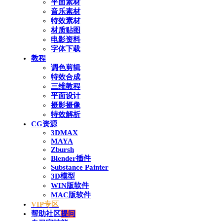
平面素材
音乐素材
特效素材
材质贴图
电影资料
字体下载
教程
调色剪辑
特效合成
三维教程
平面设计
摄影摄像
特效解析
CG资源
3DMAX
MAYA
Zbursh
Blender插件
Substance Painter
3D模型
WIN版软件
MAC版软件
VIP专区
帮助社区
提问