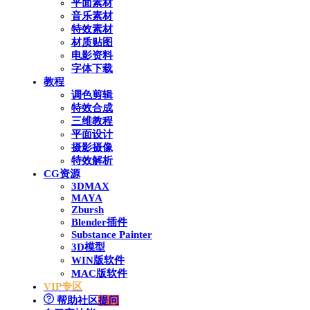
平面素材
音乐素材
特效素材
材质贴图
电影资料
字体下载
教程
调色剪辑
特效合成
三维教程
平面设计
摄影摄像
特效解析
CG资源
3DMAX
MAYA
Zbursh
Blender插件
Substance Painter
3D模型
WIN版软件
MAC版软件
VIP专区
帮助社区
提问