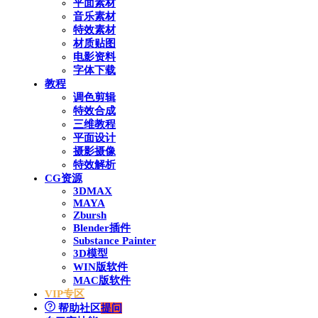
平面素材
音乐素材
特效素材
材质贴图
电影资料
字体下载
教程
调色剪辑
特效合成
三维教程
平面设计
摄影摄像
特效解析
CG资源
3DMAX
MAYA
Zbursh
Blender插件
Substance Painter
3D模型
WIN版软件
MAC版软件
VIP专区
帮助社区
提问