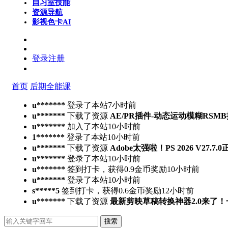
自习室
技能
资源导航
影视色卡
AI
登录
注册
首页
后期全能课
u*******
登录了本站
7小时前
u*******
下载了资源
AE/PR插件-动态运动模糊RSMB插件 Ree
u*******
加入了本站
10小时前
1*******
登录了本站
10小时前
u*******
下载了资源
Adobe太强啦！PS 2026 V27.
u*******
登录了本站
10小时前
u*******
签到打卡，获得0.9金币奖励
10小时前
u*******
登录了本站
10小时前
s*****5
签到打卡，获得0.6金币奖励
12小时前
u*******
下载了资源
最新剪映草稿转换神器2.0来了
搜索