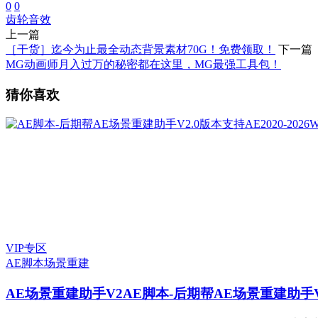
0
0
齿轮音效
上一篇
［干货］迄今为止最全动态背景素材70G！免费领取！
下一篇
MG动画师月入过万的秘密都在这里，MG最强工具包！
猜你喜欢
VIP专区
AE脚本
场景重建
AE场景重建助手V2
AE脚本-后期帮AE场景重建助手V2.