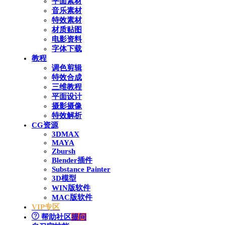
平面素材
音乐素材
特效素材
材质贴图
电影资料
字体下载
教程
调色剪辑
特效合成
三维教程
平面设计
摄影摄像
特效解析
CG资源
3DMAX
MAYA
Zbursh
Blender插件
Substance Painter
3D模型
WIN版软件
MAC版软件
VIP专区
帮助社区
提问