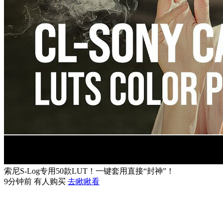
索尼S-Log专用50款LUT！一键套用直接“封神”！
9分钟前 有人购买
去瞅瞅看