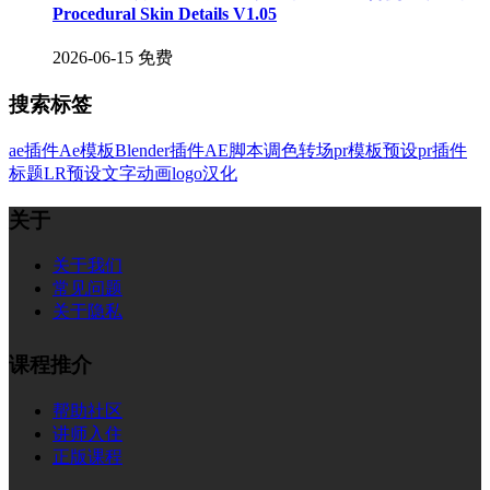
Procedural Skin Details V1.05
2026-06-15
免费
搜索标签
ae插件
Ae模板
Blender插件
AE脚本
调色
转场
pr模板
预设
pr插件
标题
LR预设
文字
动画
logo
汉化
关于
关于我们
常见问题
关于隐私
课程推介
帮助社区
讲师入住
正版课程