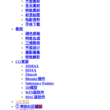
平面素材
音乐素材
特效素材
材质贴图
电影资料
字体下载
教程
调色剪辑
特效合成
三维教程
平面设计
摄影摄像
特效解析
CG资源
3DMAX
MAYA
Zbursh
Blender插件
Substance Painter
3D模型
WIN版软件
MAC版软件
VIP专区
帮助社区
提问