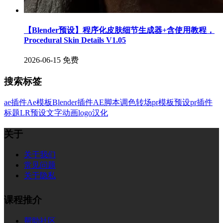
【Blender预设】程序化皮肤细节生成器+含使用教程，
Procedural Skin Details V1.05
2026-06-15
免费
搜索标签
ae插件
Ae模板
Blender插件
AE脚本
调色
转场
pr模板
预设
pr插件
标题
LR预设
文字
动画
logo
汉化
关于
关于我们
常见问题
关于隐私
课程推介
帮助社区