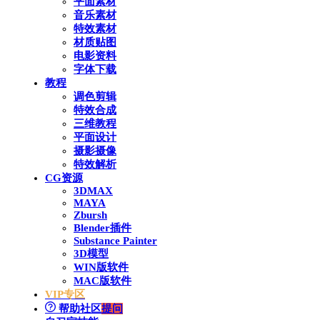
平面素材
音乐素材
特效素材
材质贴图
电影资料
字体下载
教程
调色剪辑
特效合成
三维教程
平面设计
摄影摄像
特效解析
CG资源
3DMAX
MAYA
Zbursh
Blender插件
Substance Painter
3D模型
WIN版软件
MAC版软件
VIP专区
帮助社区
提问