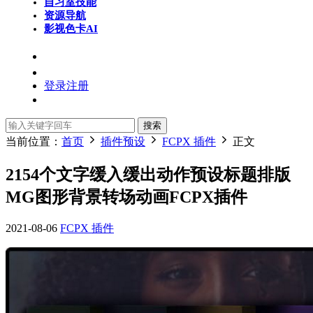
自习室
技能
资源导航
影视色卡
AI
登录
注册
搜索
当前位置：
首页
插件预设
FCPX 插件
正文
2154个文字缓入缓出动作预设标题排版
MG图形背景转场动画FCPX插件
2021-08-06
FCPX 插件