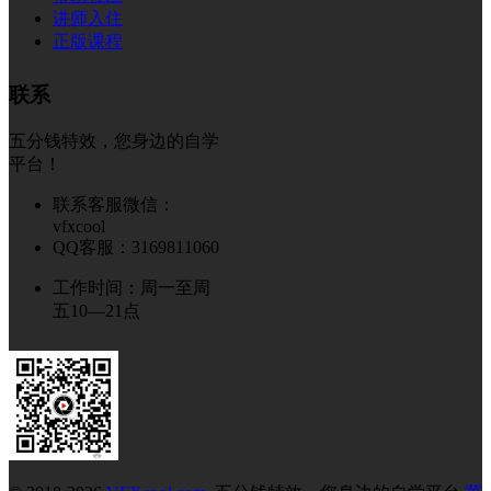
讲师入住
正版课程
联系
五分钱特效，您身边的自学
平台！
联系客服微信：
vfxcool
QQ客服：3169811060
工作时间：周一至周
五10—21点