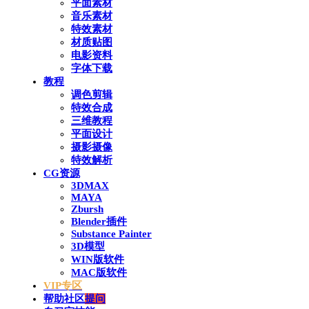
平面素材
音乐素材
特效素材
材质贴图
电影资料
字体下载
教程
调色剪辑
特效合成
三维教程
平面设计
摄影摄像
特效解析
CG资源
3DMAX
MAYA
Zbursh
Blender插件
Substance Painter
3D模型
WIN版软件
MAC版软件
VIP专区
帮助社区
提问