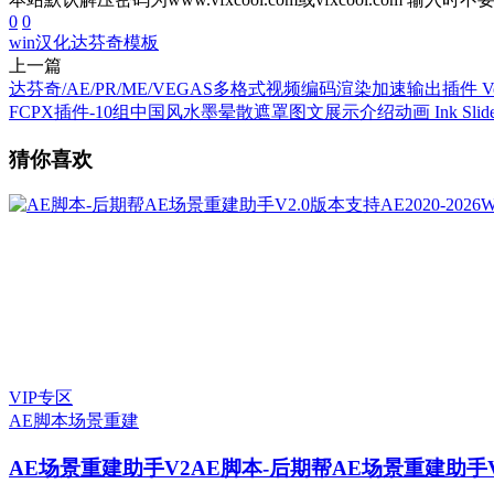
0
0
win汉化
达芬奇模板
上一篇
达芬奇/AE/PR/ME/VEGAS多格式视频编码渲染加速输出插件 Vouko
FCPX插件-10组中国风水墨晕散遮罩图文展示介绍动画 Ink Slide
猜你喜欢
VIP专区
AE脚本
场景重建
AE场景重建助手V2
AE脚本-后期帮AE场景重建助手V2.