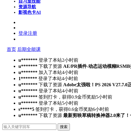
自习室
技能
资源导航
影视色卡
AI
登录
注册
首页
后期全能课
u*******
登录了本站
2小时前
u*******
下载了资源
AE/PR插件-动态运动模糊RSMB插件 Ree
u*******
加入了本站
4小时前
1*******
登录了本站
4小时前
u*******
下载了资源
Adobe太强啦！PS 2026 V27.
u*******
登录了本站
4小时前
u*******
签到打卡，获得0.9金币奖励
5小时前
u*******
登录了本站
5小时前
s*****5
签到打卡，获得0.6金币奖励
6小时前
u*******
下载了资源
最新剪映草稿转换神器2.0来了
搜索