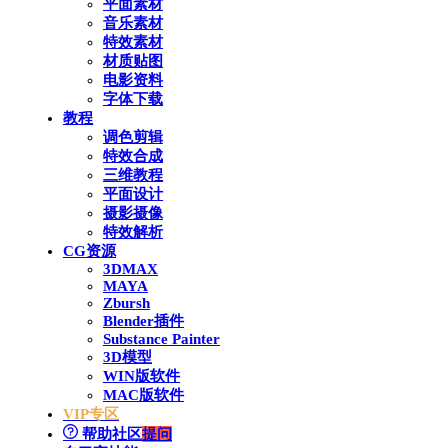
平面素材
音乐素材
特效素材
材质贴图
电影资料
字体下载
教程
调色剪辑
特效合成
三维教程
平面设计
摄影摄像
特效解析
CG资源
3DMAX
MAYA
Zbursh
Blender插件
Substance Painter
3D模型
WIN版软件
MAC版软件
VIP专区
帮助社区
提问