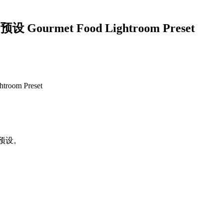
urmet Food Lightroom Preset
oom Preset
 个预设。