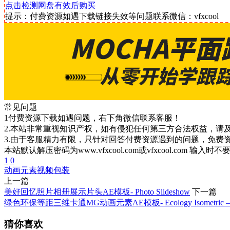
点击检测网盘有效后购买
提示：付费资源如遇下载链接失效等问题联系微信：vfxcool
常见问题
1付费资源下载如遇问题，右下角微信联系客服！
2.本站非常重视知识产权，如有侵犯任何第三方合法权益，请
3.由于客服精力有限，只针对回答付费资源遇到的问题，免费
本站默认解压密码为www.vfxcool.com或vfxcool.com 输入时
1
0
动画元素
视频包装
上一篇
美好回忆照片相册展示片头AE模板- Photo Slideshow
下一篇
绿色环保等距三维卡通MG动画元素AE模板- Ecology Isometric – Gr
猜你喜欢