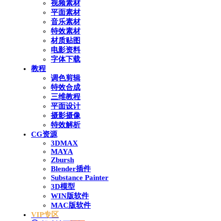
视频素材
平面素材
音乐素材
特效素材
材质贴图
电影资料
字体下载
教程
调色剪辑
特效合成
三维教程
平面设计
摄影摄像
特效解析
CG资源
3DMAX
MAYA
Zbursh
Blender插件
Substance Painter
3D模型
WIN版软件
MAC版软件
VIP专区