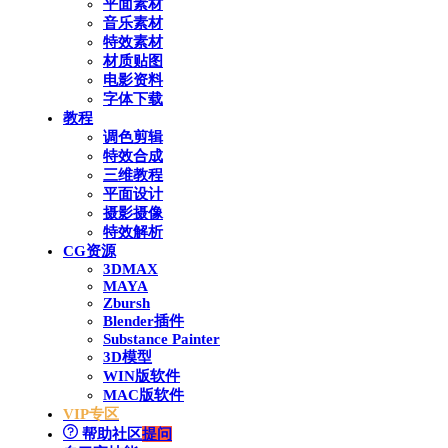
平面素材
音乐素材
特效素材
材质贴图
电影资料
字体下载
教程
调色剪辑
特效合成
三维教程
平面设计
摄影摄像
特效解析
CG资源
3DMAX
MAYA
Zbursh
Blender插件
Substance Painter
3D模型
WIN版软件
MAC版软件
VIP专区
帮助社区
提问