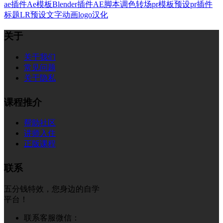
ae插件
Ae模板
Blender插件
AE脚本
调色
转场
pr模板
预设
pr插件
标题
LR预设
文字
动画
logo
汉化
关于
关于我们
常见问题
关于隐私
课程推介
帮助社区
讲师入住
正版课程
联系
五分钱特效，您身边的自学
平台！
联系客服微信：