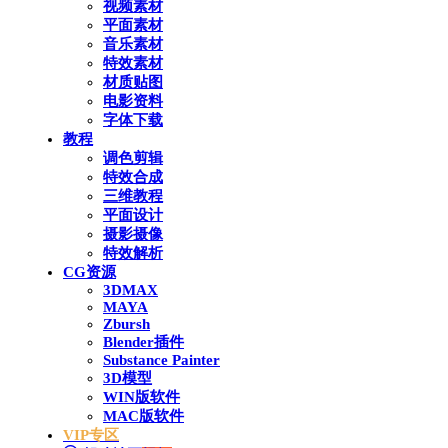
视频素材
平面素材
音乐素材
特效素材
材质贴图
电影资料
字体下载
教程
调色剪辑
特效合成
三维教程
平面设计
摄影摄像
特效解析
CG资源
3DMAX
MAYA
Zbursh
Blender插件
Substance Painter
3D模型
WIN版软件
MAC版软件
VIP专区