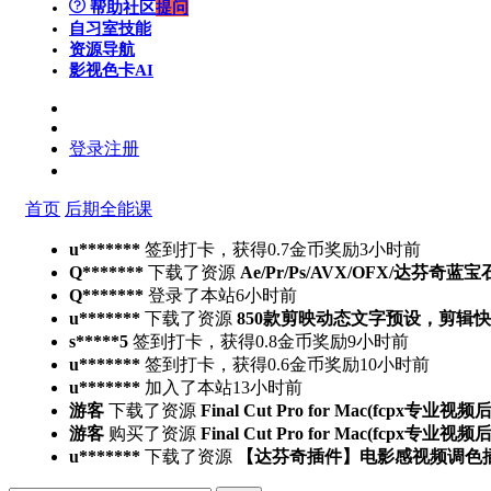
帮助社区
提问
自习室
技能
资源导航
影视色卡
AI
登录
注册
首页
后期全能课
u*******
签到打卡，获得0.7金币奖励
3小时前
Q*******
下载了资源
Ae/Pr/Ps/AVX/OFX/达芬奇蓝宝
Q*******
登录了本站
6小时前
u*******
下载了资源
850款剪映动态文字预设，剪辑
s*****5
签到打卡，获得0.8金币奖励
9小时前
u*******
签到打卡，获得0.6金币奖励
10小时前
u*******
加入了本站
13小时前
游客
下载了资源
Final Cut Pro for Mac(fcpx专业视
游客
购买了资源
Final Cut Pro for Mac(fcpx专业视
u*******
下载了资源
【达芬奇插件】电影感视频调色插件 PFA 