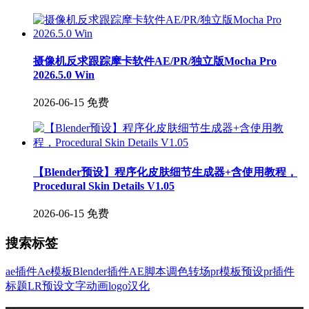
摄像机反求跟踪摩卡软件AE/PR/独立版Mocha Pro
2026.5.0 Win
2026-06-15
免费
【Blender预设】程序化皮肤细节生成器+含使用教程，
Procedural Skin Details V1.05
2026-06-15
免费
搜索标签
ae插件
Ae模板
Blender插件
AE脚本
调色
转场
pr模板
预设
pr插件
标题
LR预设
文字
动画
logo
汉化