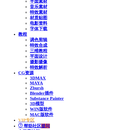
平面素材
音乐素材
特效素材
材质贴图
电影资料
字体下载
教程
调色剪辑
特效合成
三维教程
平面设计
摄影摄像
特效解析
CG资源
3DMAX
MAYA
Zbursh
Blender插件
Substance Painter
3D模型
WIN版软件
MAC版软件
VIP专区
帮助社区
提问