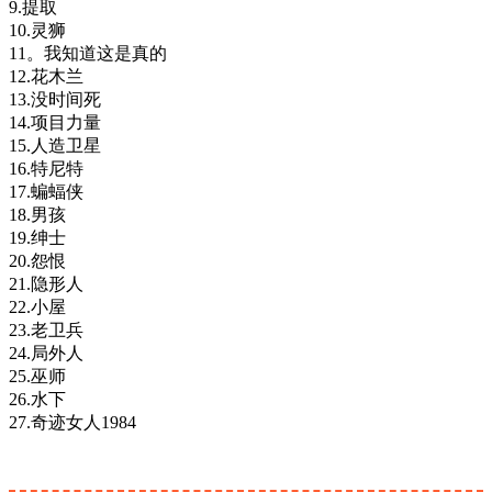
9.提取
10.灵狮
11。我知道这是真的
12.花木兰
13.没时间死
14.项目力量
15.人造卫星
16.特尼特
17.蝙蝠侠
18.男孩
19.绅士
20.怨恨
21.隐形人
22.小屋
23.老卫兵
24.局外人
25.巫师
26.水下
27.奇迹女人1984