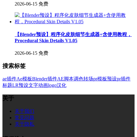
2026-06-15
免费
【Blender预设】程序化皮肤细节生成器+含使用教程，
Procedural Skin Details V1.05
2026-06-15
免费
搜索标签
ae插件
Ae模板
Blender插件
AE脚本
调色
转场
pr模板
预设
pr插件
标题
LR预设
文字
动画
logo
汉化
关于
关于我们
常见问题
关于隐私