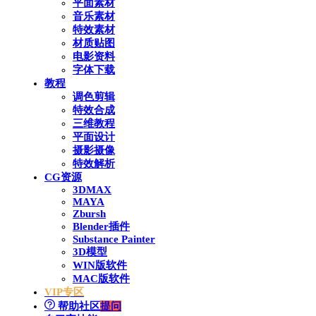
平面素材
音乐素材
特效素材
材质贴图
电影资料
字体下载
教程
调色剪辑
特效合成
三维教程
平面设计
摄影摄像
特效解析
CG资源
3DMAX
MAYA
Zbursh
Blender插件
Substance Painter
3D模型
WIN版软件
MAC版软件
VIP专区
帮助社区
提问