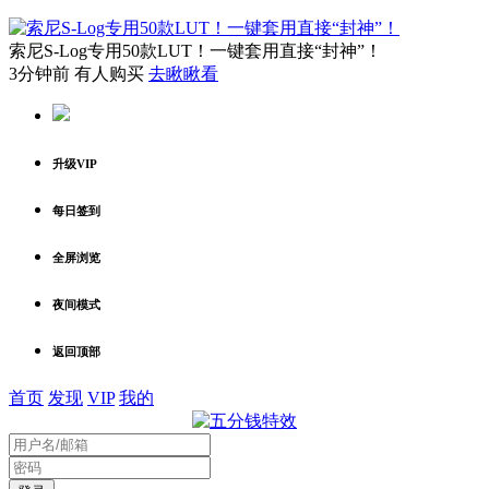
索尼S-Log专用50款LUT！一键套用直接“封神”！
3分钟前 有人购买
去瞅瞅看
升级VIP
每日签到
全屏浏览
夜间模式
返回顶部
首页
发现
VIP
我的