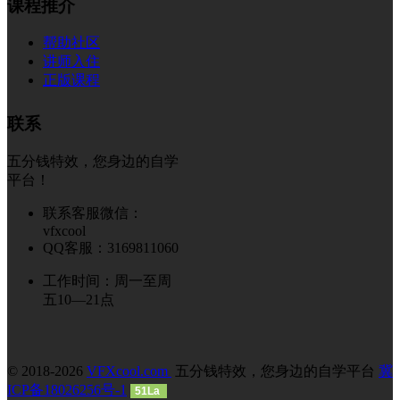
课程推介
帮助社区
讲师入住
正版课程
联系
五分钱特效，您身边的自学
平台！
联系客服微信：
vfxcool
QQ客服：3169811060
工作时间：周一至周
五10—21点
© 2018-2026
VFXcool.com
五分钱特效，您身边的自学平台
冀
ICP备18026256号-1
51La