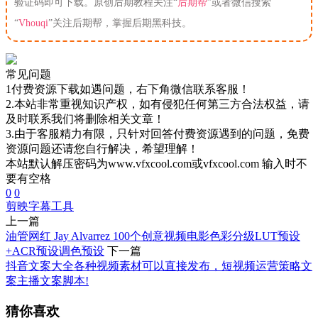
验证码即可下载。原创后期教程关注“
后期帮
”或者微信搜索
“
Vhouqi
”关注后期帮，掌握后期黑科技。
常见问题
1付费资源下载如遇问题，右下角微信联系客服！
2.本站非常重视知识产权，如有侵犯任何第三方合法权益，请
及时联系我们将删除相关文章！
3.由于客服精力有限，只针对回答付费资源遇到的问题，免费
资源问题还请您自行解决，希望理解！
本站默认解压密码为www.vfxcool.com或vfxcool.com 输入时不
要有空格
0
0
剪映
字幕工具
上一篇
油管网红 Jay Alvarrez 100个创意视频电影色彩分级LUT预设
+ACR预设调色预设
下一篇
抖音文案大全各种视频素材可以直接发布，短视频运营策略文
案主播文案脚本!
猜你喜欢