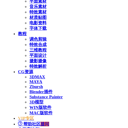
平面素材
音乐素材
特效素材
材质贴图
电影资料
字体下载
教程
调色剪辑
特效合成
三维教程
平面设计
摄影摄像
特效解析
CG资源
3DMAX
MAYA
Zbursh
Blender插件
Substance Painter
3D模型
WIN版软件
MAC版软件
VIP专区
帮助社区
提问