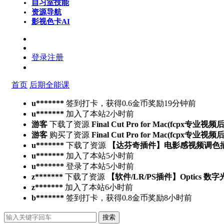
自习室
技能
资源导航
影视色卡
AI
登录
注册
首页
后期全能课
u*******
签到打卡，获得0.6金币奖励
19分钟前
u*******
加入了本站
2小时前
游客
下载了资源
Final Cut Pro for Mac(fcpx专业视
游客
购买了资源
Final Cut Pro for Mac(fcpx专业视
u*******
下载了资源
【达芬奇插件】电影感视频调色插件 PFA 
u*******
加入了本站
5小时前
u*******
登录了本站
5小时前
z*******
下载了资源
【软件/LR/PS插件】Optics 数
z*******
加入了本站
6小时前
b*******
签到打卡，获得0.8金币奖励
8小时前
搜索