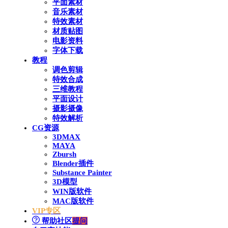
平面素材
音乐素材
特效素材
材质贴图
电影资料
字体下载
教程
调色剪辑
特效合成
三维教程
平面设计
摄影摄像
特效解析
CG资源
3DMAX
MAYA
Zbursh
Blender插件
Substance Painter
3D模型
WIN版软件
MAC版软件
VIP专区
帮助社区
提问