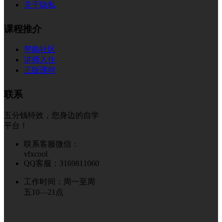
关于隐私
课程推介
帮助社区
讲师入住
正版课程
联系
五分钱特效，您身边的自学
平台！
联系客服微信：
vfxcool
QQ客服：3169811060
工作时间：周一至周
五10—21点