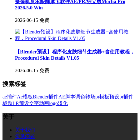
摄像机反求跟踪摩卡软件AE/PR/独立版Mocha Pro
2026.5.0 Win
2026-06-15
免费
【Blender预设】程序化皮肤细节生成器+含使用教程，
Procedural Skin Details V1.05
2026-06-15
免费
搜索标签
ae插件
Ae模板
Blender插件
AE脚本
调色
转场
pr模板
预设
pr插件
标题
LR预设
文字
动画
logo
汉化
关于
关于我们
常见问题