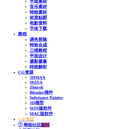
平面素材
音乐素材
特效素材
材质贴图
电影资料
字体下载
教程
调色剪辑
特效合成
三维教程
平面设计
摄影摄像
特效解析
CG资源
3DMAX
MAYA
Zbursh
Blender插件
Substance Painter
3D模型
WIN版软件
MAC版软件
VIP专区
帮助社区
提问