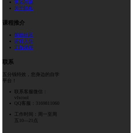
常见问题
关于隐私
课程推介
帮助社区
讲师入住
正版课程
联系
五分钱特效，您身边的自学
平台！
联系客服微信：
vfxcool
QQ客服：3169811060
工作时间：周一至周
五10—21点