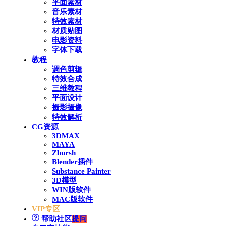
平面素材
音乐素材
特效素材
材质贴图
电影资料
字体下载
教程
调色剪辑
特效合成
三维教程
平面设计
摄影摄像
特效解析
CG资源
3DMAX
MAYA
Zbursh
Blender插件
Substance Painter
3D模型
WIN版软件
MAC版软件
VIP专区
帮助社区
提问