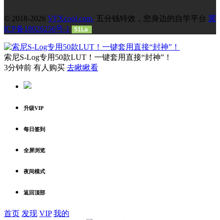
© 2018-2026
VFXcool.com
五分钱特效，您身边的自学平台
冀
ICP备18026256号-1
51La
索尼S-Log专用50款LUT！一键套用直接“封神”！
3分钟前 有人购买
去瞅瞅看
升级VIP
每日签到
全屏浏览
夜间模式
返回顶部
首页
发现
VIP
我的