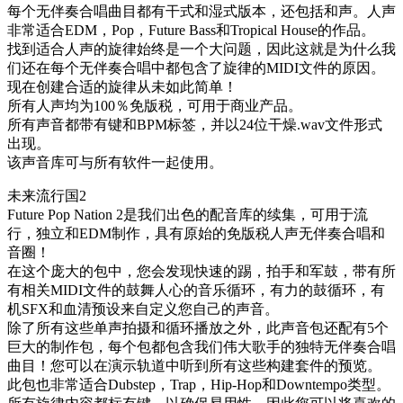
每个无伴奏合唱曲目都有干式和湿式版本，还包括和声。人声
非常适合EDM，Pop，Future Bass和Tropical House的作品。
找到适合人声的旋律始终是一个大问题，因此这就是为什么我
们还在每个无伴奏合唱中都包含了旋律的MIDI文件的原因。
现在创建合适的旋律从未如此简单！
所有人声均为100％免版税，可用于商业产品。
所有声音都带有键和BPM标签，并以24位干燥.wav文件形式
出现。
该声音库可与所有软件一起使用。
未来流行国2
Future Pop Nation 2是我们出色的配音库的续集，可用于流
行，独立和EDM制作，具有原始的免版税人声无伴奏合唱和
音圈！
在这个庞大的包中，您会发现快速的踢，拍手和军鼓，带有所
有相关MIDI文件的鼓舞人心的音乐循环，有力的鼓循环，有
机SFX和血清预设来自定义您自己的声音。
除了所有这些单声拍摄和循环播放之外，此声音包还配有5个
巨大的制作包，每个包都包含我们伟大歌手的独特无伴奏合唱
曲目！您可以在演示轨道中听到所有这些构建套件的预览。
此包也非常适合Dubstep，Trap，Hip-Hop和Downtempo类型。