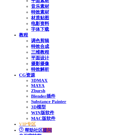
平面素材
音乐素材
特效素材
材质贴图
电影资料
字体下载
教程
调色剪辑
特效合成
三维教程
平面设计
摄影摄像
特效解析
CG资源
3DMAX
MAYA
Zbursh
Blender插件
Substance Painter
3D模型
WIN版软件
MAC版软件
VIP专区
帮助社区
提问