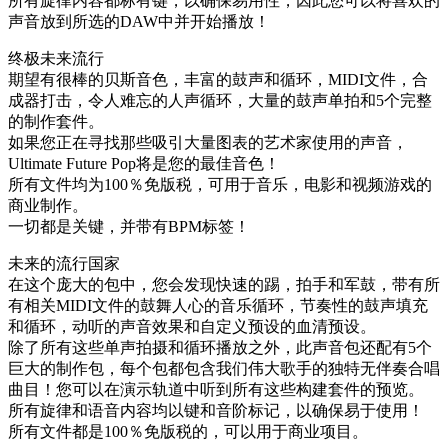
所有旋律内容都标有键，以确保易用性，因此您可以将喜欢的
声音放到所选的DAW中并开始播放！
终极未来流行
期望有很棒的贝斯音色，丰富的鼓声和循环，MIDI文件，合
成器打击，令人难忘的人声循环，大量的鼓声单拍和5个完整
的制作套件。
如果您正在寻找那些吸引大量图表的艺术家使用的声音，
Ultimate Future Pop将是您的最佳音色！
所有文件均为100％免版税，可用于音乐，电影和视频游戏的
商业制作。
一切都是关键，并带有BPM标签！
未来的流行国家
在这个庞大的包中，您会发现快速的踢，拍手和军鼓，带有所
有相关MIDI文件的鼓舞人心的音乐循环，节奏性的鼓声填充
和循环，动听的声音效果和自定义预设的血清预设。
除了所有这些单声拍摄和循环播放之外，此声音包还配有5个
巨大的制作包，每个包都包含我们伟大歌手的独特无伴奏合唱
曲目！您可以在演示轨道中听到所有这些构建套件的预览。
所有旋律和语音内容均以键和音阶标记，以确保易于使用！
所有文件都是100％免版税的，可以用于商业项目。