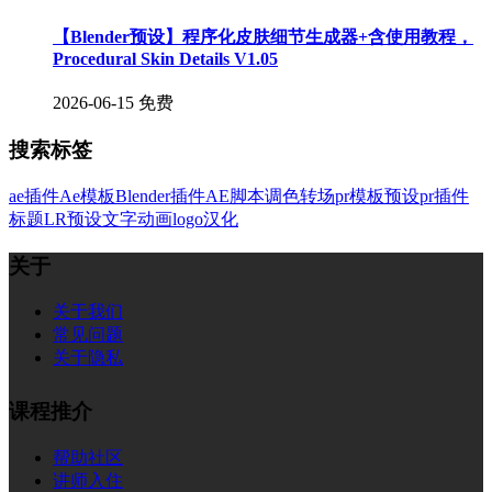
【Blender预设】程序化皮肤细节生成器+含使用教程，
Procedural Skin Details V1.05
2026-06-15
免费
搜索标签
ae插件
Ae模板
Blender插件
AE脚本
调色
转场
pr模板
预设
pr插件
标题
LR预设
文字
动画
logo
汉化
关于
关于我们
常见问题
关于隐私
课程推介
帮助社区
讲师入住