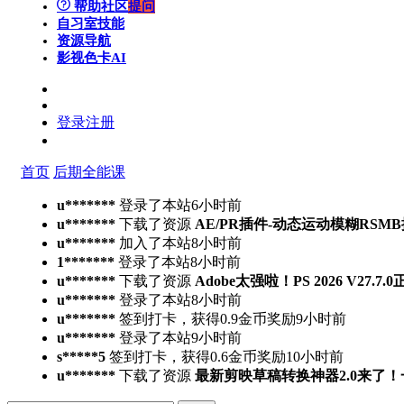
帮助社区
提问
自习室
技能
资源导航
影视色卡
AI
登录
注册
首页
后期全能课
u*******
登录了本站
6小时前
u*******
下载了资源
AE/PR插件-动态运动模糊RSMB插件 Ree
u*******
加入了本站
8小时前
1*******
登录了本站
8小时前
u*******
下载了资源
Adobe太强啦！PS 2026 V27.
u*******
登录了本站
8小时前
u*******
签到打卡，获得0.9金币奖励
9小时前
u*******
登录了本站
9小时前
s*****5
签到打卡，获得0.6金币奖励
10小时前
u*******
下载了资源
最新剪映草稿转换神器2.0来了