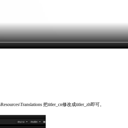
urces\Translations 把titler_cn修改成titler_zh即可。