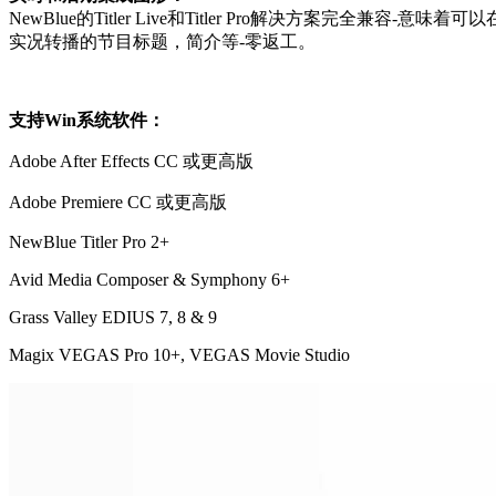
NewBlue的Titler Live和Titler Pro解决方
实况转播的节目标题，简介等-零返工。
支持Win系统软件：
Adobe After Effects CC 或更高版
Adobe Premiere CC 或更高版
NewBlue Titler Pro 2+
Avid Media Composer & Symphony 6+
Grass Valley EDIUS 7, 8 & 9
Magix VEGAS Pro 10+, VEGAS Movie Studio