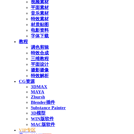
视频素材
平面素材
音乐素材
特效素材
材质贴图
电影资料
字体下载
教程
调色剪辑
特效合成
三维教程
平面设计
摄影摄像
特效解析
CG资源
3DMAX
MAYA
Zbursh
Blender插件
Substance Painter
3D模型
WIN版软件
MAC版软件
VIP专区