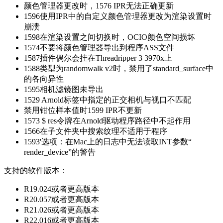
颜色管理器更改时，1576 IPR无法正确更新
1596使用IPR中的自定义颜色管理器更改为渲染设置时
崩溃
1598在渲染设置之间切换时，OCIO颜色空间损坏
1574不要将颜色管理器导出到程序ASS文件
1587插件偶尔会挂在Threadripper 3 3970x上
1588类型为randomwalk v2时，禁用了standard_surface中
的各向异性
1595相机滤镜图未导出
1529 Arnold标签中指定的正交相机与视口不匹配
禁用钳位样本值时1599 IPR不更新
1573 $ res令牌在Arnold驱动程序路径中不起作用
1566在子文件夹中搜索纹理不适用于程序
1593'选项：在Mac上的日志中无法读取INT参数“
render_device”的警告
支持的软件版本：
R19.024或者更高版本
R20.057或者更高版本
R21.026或者更高版本
R22.016或者更高版本