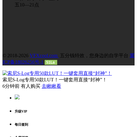
五10—21点
© 2018-2026
VFXcool.com
五分钱特效，您身边的自学平台
冀
ICP备18026256号-1
51La
索尼S-Log专用50款LUT！一键套用直接“封神”！
6分钟前 有人购买
去瞅瞅看
升级VIP
每日签到