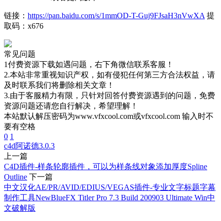
链接：
https://pan.baidu.com/s/1mmOD-T-Guj9FJsaH3nVwXA
提
取码：x676
常见问题
1付费资源下载如遇问题，右下角微信联系客服！
2.本站非常重视知识产权，如有侵犯任何第三方合法权益，请
及时联系我们将删除相关文章！
3.由于客服精力有限，只针对回答付费资源遇到的问题，免费
资源问题还请您自行解决，希望理解！
本站默认解压密码为www.vfxcool.com或vfxcool.com 输入时不
要有空格
0
1
c4d
阿诺德3.0.3
上一篇
C4D插件-样条轮廓插件，可以为样条线对象添加厚度Spline
Outline
下一篇
中文汉化AE/PR/AVID/EDIUS/VEGAS插件-专业文字标题字幕
制作工具NewBlueFX Titler Pro 7.3 Build 200903 Ultimate Win中
文破解版