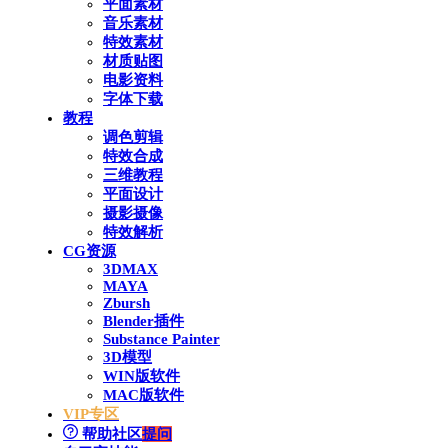
平面素材
音乐素材
特效素材
材质贴图
电影资料
字体下载
教程
调色剪辑
特效合成
三维教程
平面设计
摄影摄像
特效解析
CG资源
3DMAX
MAYA
Zbursh
Blender插件
Substance Painter
3D模型
WIN版软件
MAC版软件
VIP专区
帮助社区
提问