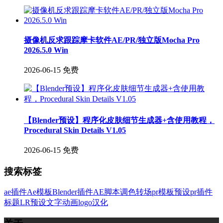
摄像机反求跟踪摩卡软件AE/PR/独立版Mocha Pro
2026.5.0 Win
2026-06-15
免费
【Blender预设】程序化皮肤细节生成器+含使用教程，
Procedural Skin Details V1.05
2026-06-15
免费
搜索标签
ae插件
Ae模板
Blender插件
AE脚本
调色
转场
pr模板
预设
pr插件
标题
LR预设
文字
动画
logo
汉化