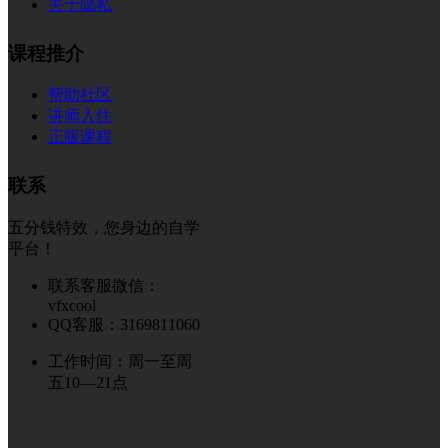
关于隐私
课程推介
帮助社区
讲师入住
正版课程
联系
五分钱特效，您身边的自学
平台！
联系客服微信：
vfxcool
QQ客服：3169811060
工作时间：周一至周
五10—21点