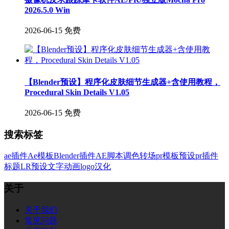
2026.5.0 Win
2026-06-15
免费
【Blender预设】程序化皮肤细节生成器+含使用教程，
Procedural Skin Details V1.05
2026-06-15
免费
搜索标签
ae插件
Ae模板
Blender插件
AE脚本
调色
转场
pr模板
预设
pr插件
标题
LR预设
文字
动画
logo
汉化
关于
关于我们
常见问题