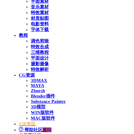
平面素材
音乐素材
特效素材
材质贴图
电影资料
字体下载
教程
调色剪辑
特效合成
三维教程
平面设计
摄影摄像
特效解析
CG资源
3DMAX
MAYA
Zbursh
Blender插件
Substance Painter
3D模型
WIN版软件
MAC版软件
VIP专区
帮助社区
提问