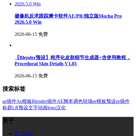
摄像机反求跟踪摩卡软件AE/PR/独立版Mocha Pro
2026.5.0 Win
2026-06-15
免费
【Blender预设】程序化皮肤细节生成器+含使用教程，
Procedural Skin Details V1.05
2026-06-15
免费
搜索标签
ae插件
Ae模板
Blender插件
AE脚本
调色
转场
pr模板
预设
pr插件
标题
LR预设
文字
动画
logo
汉化
关于
关于我们