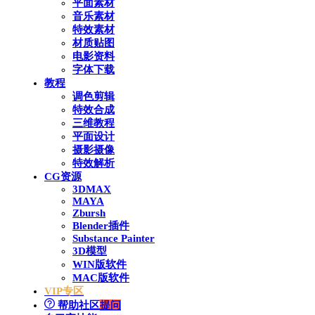
平面素材
音乐素材
特效素材
材质贴图
电影资料
字体下载
教程
调色剪辑
特效合成
三维教程
平面设计
摄影摄像
特效解析
CG资源
3DMAX
MAYA
Zbursh
Blender插件
Substance Painter
3D模型
WIN版软件
MAC版软件
VIP专区
帮助社区
提问