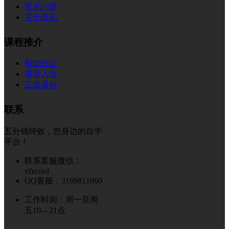
常见问题
关于隐私
课程推介
帮助社区
讲师入住
正版课程
联系
五分钱特效，您身边的自学
平台！
联系客服微信：
vfxcool
QQ客服：3169811060
工作时间：周一至周
五10—21点