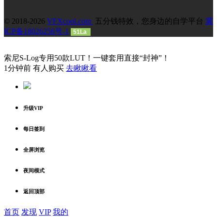
© 2018-2026
VFXcool.com
五分钱特效，您身边的自学平台
冀
ICP备18026256号-1
51La
索尼S-Log专用50款LUT！一键套用直接“封神”！
1分钟前 有人购买
去瞅瞅看
升级VIP
每日签到
全屏浏览
夜间模式
返回顶部
首页
发现
VIP
我的