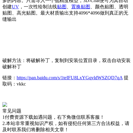
多的内容。只需导入一个低精度模型，3D-Coat便可为其自动
创建
UV
，一次性绘制法线
贴图
、
置换贴图
、颜色贴图、透明
贴图、高光贴图。最大材质输出支持4096*4096做到真正的无
缝输出
破解方法：将破解补丁，复制到安装位置目录，双击自动安装
破解补丁
链接：
https://pan.baidu.com/s/1teIFU8LxYGqvldWSZQD7qA
提
取码：vkkc
常见问题
1付费资源下载如遇问题，右下角微信联系客服！
2.本站非常重视知识产权，如有侵犯任何第三方合法权益，请
及时联系我们将删除相关文章！