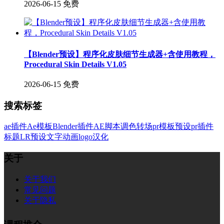
2026-06-15
免费
【Blender预设】程序化皮肤细节生成器+含使用教程，
Procedural Skin Details V1.05
2026-06-15
免费
搜索标签
ae插件
Ae模板
Blender插件
AE脚本
调色
转场
pr模板
预设
pr插件
标题
LR预设
文字
动画
logo
汉化
关于
关于我们
常见问题
关于隐私