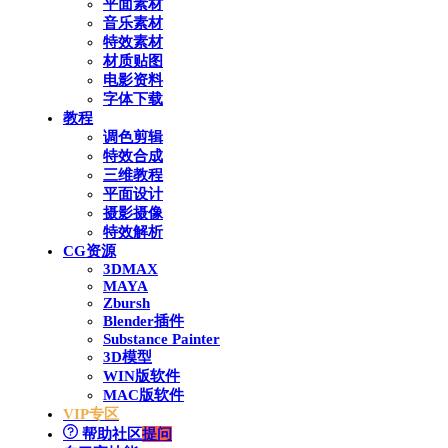
平面素材
音乐素材
特效素材
材质贴图
电影资料
字体下载
教程
调色剪辑
特效合成
三维教程
平面设计
摄影摄像
特效解析
CG资源
3DMAX
MAYA
Zbursh
Blender插件
Substance Painter
3D模型
WIN版软件
MAC版软件
VIP专区
帮助社区
提问