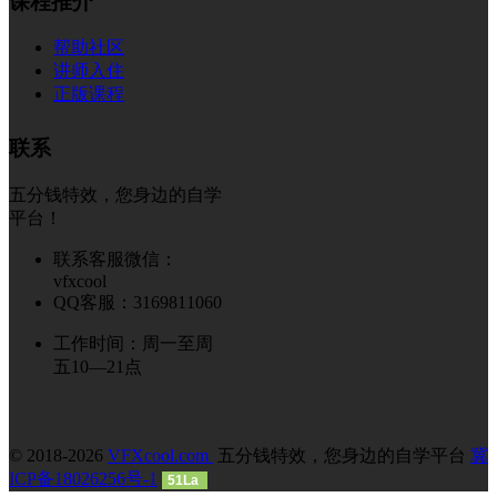
课程推介
帮助社区
讲师入住
正版课程
联系
五分钱特效，您身边的自学
平台！
联系客服微信：
vfxcool
QQ客服：3169811060
工作时间：周一至周
五10—21点
© 2018-2026
VFXcool.com
五分钱特效，您身边的自学平台
冀
ICP备18026256号-1
51La