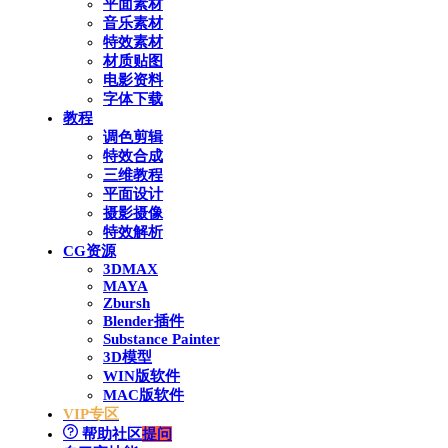
平面素材
音乐素材
特效素材
材质贴图
电影资料
字体下载
教程
调色剪辑
特效合成
三维教程
平面设计
摄影摄像
特效解析
CG资源
3DMAX
MAYA
Zbursh
Blender插件
Substance Painter
3D模型
WIN版软件
MAC版软件
VIP专区
帮助社区
提问