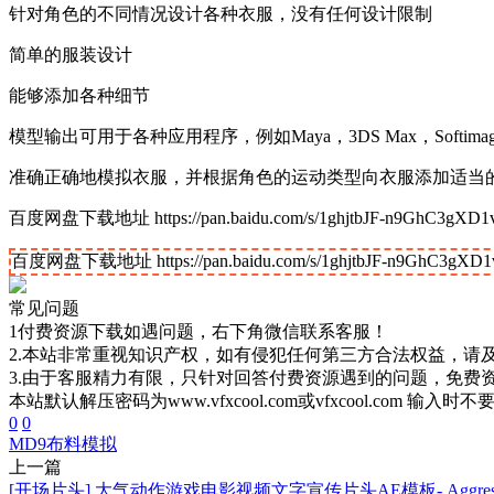
针对角色的不同情况设计各种衣服，没有任何设计限制
简单的服装设计
能够添加各种细节
模型输出可用于各种应用程序，例如Maya，3DS Max，Softimage
准确正确地模拟衣服，并根据角色的运动类型向衣服添加适当
百度网盘下载地址 https://pan.baidu.com/s/1ghjtbJF-n9GhC3gXD1
百度网盘下载地址 https://pan.baidu.com/s/1ghjtbJF-n9GhC3gXD
常见问题
1付费资源下载如遇问题，右下角微信联系客服！
2.本站非常重视知识产权，如有侵犯任何第三方合法权益，请
3.由于客服精力有限，只针对回答付费资源遇到的问题，免费
本站默认解压密码为www.vfxcool.com或vfxcool.com 输入时
0
0
MD9
布料模拟
上一篇
[开场片头] 大气动作游戏电影视频文字宣传片头AE模板- Aggressive 