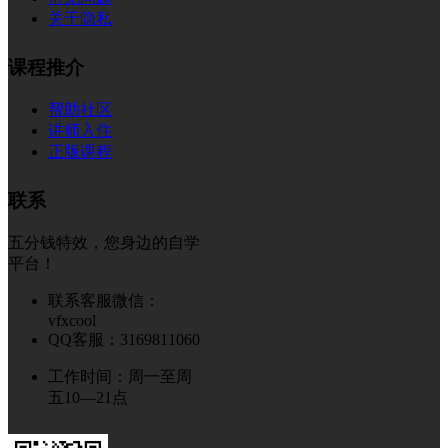
关于隐私
课程推介
帮助社区
讲师入住
正版课程
联系
五分钱特效，您身边的自学
平台！
联系客服微信：
vfxcool
QQ客服：3169811060
工作时间：周一至周
五10—21点