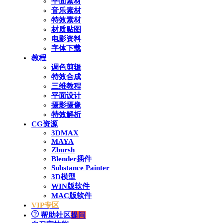
平面素材
音乐素材
特效素材
材质贴图
电影资料
字体下载
教程
调色剪辑
特效合成
三维教程
平面设计
摄影摄像
特效解析
CG资源
3DMAX
MAYA
Zbursh
Blender插件
Substance Painter
3D模型
WIN版软件
MAC版软件
VIP专区
帮助社区
提问