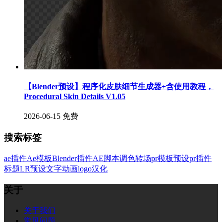
【Blender预设】程序化皮肤细节生成器+含使用教程，
Procedural Skin Details V1.05
2026-06-15
免费
搜索标签
ae插件
Ae模板
Blender插件
AE脚本
调色
转场
pr模板
预设
pr插件
标题
LR预设
文字
动画
logo
汉化
关于
关于我们
常见问题