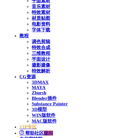
平面素材
音乐素材
特效素材
材质贴图
电影资料
字体下载
教程
调色剪辑
特效合成
三维教程
平面设计
摄影摄像
特效解析
CG资源
3DMAX
MAYA
Zbursh
Blender插件
Substance Painter
3D模型
WIN版软件
MAC版软件
VIP专区
帮助社区
提问