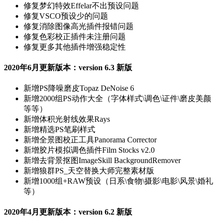
修复
梦幻特效Effelar不出预设问题
修复
VSCO预设少的问题
修复
消除图像高光插件报错问题
修复
色彩校正插件未注册问题
修复
更多其他插件增强稳定性
2020年6月更新版本：version 6.3 新版
新增
PS降噪磨皮Topaz DeNoise 6
新增
2000组PS动作大全（字体样式\调色\证件\磨皮美颜
等等）
新增
体积光射线效果Rays
新增
精选PS笔刷样式
新增
全景图校正工具Panorama Corrector
新增
胶片模拟调色插件Film Stocks v2.0
新增
去背景抠图ImageSkill BackgroundRemover
新增
狼群PS_天空替换大师完整素材版
新增
1000组+RAW预设（日系\食物\摄影\电影\风景\婚礼
等）
2020年4月更新版本：version 6.2 新版