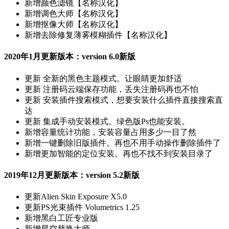
新增
颜色滤镜【名称汉化】
新增
调色大师【名称汉化】
新增
抠像大师【名称汉化】
新增
去除修复薄雾模糊插件【名称汉化】
2020年1月更新版本：version 6.0新版
更新
全新的黑色主题模式。让眼睛更加舒适
更新
注册码云端保存功能，丢失注册码再也不怕
更新
安装插件搜索模式，想要安装什么插件直接搜索直
达
更新
集成手动安装模式。绿色版Ps也能安装。
新增
容量统计功能，安装容量占用多少一目了然
新增
一键删除旧版插件。再也不用手动操作删除插件了
新增
更加智能的定位安装。再也不找不到安装目录了
2019年12月更新版本：version 5.2新版
更新
Alien Skin Exposure X5.0
更新
PS光束插件 Volumetrics 1.25
新增
黑白工匠专业版
新增
星空替换大师