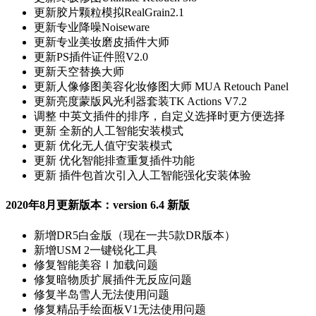
更新
胶片颗粒模拟RealGrain2.1
更新
专业降噪Noiseware
更新
专业美妆磨皮插件大师
更新
PS插件证件照V2.0
更新
天空替换大师
更新
人像修图美容化妆修图大师 MUA Retouch Panel
更新
亮度蒙版风光利器套装TK Actions V7.2
调整
中英文插件的排序，自定义选择时更方便选择
更新
全新的人工智能安装模式
更新
优化无人值守安装模式
更新
优化智能排查重复插件功能
更新
插件包首次引入人工智能强化安装体验
2020年8月更新版本：version 6.4 新版
新增
DR5白金版（现在一共5款DR版本）
新增
USM 2一键锐化工具
修复
智能美容Ⅰ加载问题
修复
暗物质扩展插件无反应问题
修复
半岛雪人无法使用问题
修复
精品手绘面板V1无法使用问题