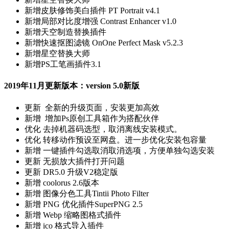
新增
皮肤修饰美白插件 PT Portrait v4.1
新增
局部对比度增强 Contrast Enhancer v1.0
新增
天空制造替换插件
新增
快速抠图滤镜 OnOne Perfect Mask v5.2.3
新增
星空替换大师
新增
PS工笔画插件3.1
2019年11月更新版本：version 5.0新版
更新
全新的升级页面，安装更加高效
新增
增加Ps原创工具箱作为搭配伙伴
优化
去掉机器码选型，取消离线安装模式。
优化
转移动作预设至网盘。进一步优化安装包容量
新增
一键插件勾选取消取消选项，方便单独勾选安装
更新
无损放大插件打开问题
更新
DR5.0 升级V2稳定版
新增
coolorus 2.6版本
新增
图像分色工具Tintii Photo Filter
新增
PNG 优化插件SuperPNG 2.5
新增
Webp 缩略图格式插件
新增
ico 格式导入插件