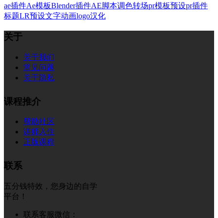
ae插件
Ae模板
Blender插件
AE脚本
调色
转场
pr模板
预设
pr插件
标题
LR预设
文字
动画
logo
汉化
关于
关于我们
常见问题
关于隐私
课程推介
帮助社区
讲师入住
正版课程
联系
五分钱特效，您身边的自学
平台！
联系客服微信：