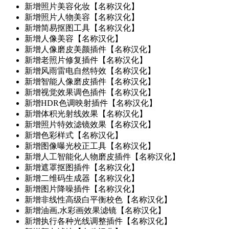
新增
照片美容化妆【名称汉化】
新增
照片人物美容【名称汉化】
新增
简易抠图工具【名称汉化】
新增
人像美容【名称汉化】
新增
人像磨皮美颜插件【名称汉化】
新增
老照片修复插件【名称汉化】
新增
风雨雷电自然特效【名称汉化】
新增
智能人像磨皮插件【名称汉化】
新增
视觉效果调色插件【名称汉化】
新增
HDR色调映射插件【名称汉化】
新增
体积光射线效果【名称汉化】
新增
照片特效滤镜效果【名称汉化】
新增
色彩样式【名称汉化】
新增
图像曝光校正工具【名称汉化】
新增
人工智能化人物磨皮插件【名称汉化】
新增
遮罩抠图插件【名称汉化】
新增
二维码生成器【名称汉化】
新增
图片降噪插件【名称汉化】
新增
非线性高级白平衡校色【名称汉化】
新增
油画,水彩画效果滤镜【名称汉化】
新增
执行各种光线调整插件【名称汉化】