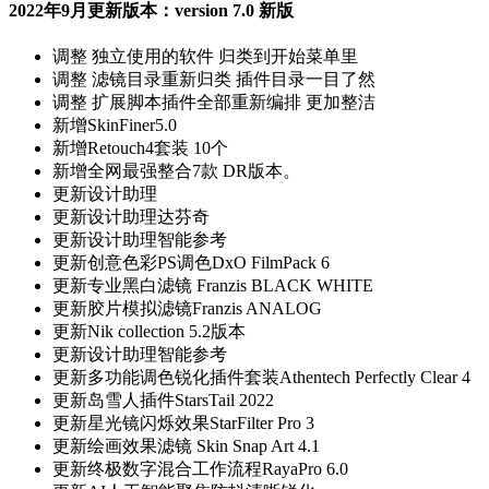
2022年9月更新版本：version 7.0 新版
调整
独立使用的软件 归类到开始菜单里
调整
滤镜目录重新归类 插件目录一目了然
调整
扩展脚本插件全部重新编排 更加整洁
新增
SkinFiner5.0
新增
Retouch4套装 10个
新增
全网最强整合7款 DR版本。
更新
设计助理
更新
设计助理达芬奇
更新
设计助理智能参考
更新
创意色彩PS调色DxO FilmPack 6
更新
专业黑白滤镜 Franzis BLACK WHITE
更新
胶片模拟滤镜Franzis ANALOG
更新
Nik collection 5.2版本
更新
设计助理智能参考
更新
多功能调色锐化插件套装Athentech Perfectly Clear 4
更新
岛雪人插件StarsTail 2022
更新
星光镜闪烁效果StarFilter Pro 3
更新
绘画效果滤镜 Skin Snap Art 4.1
更新
终极数字混合工作流程RayaPro 6.0