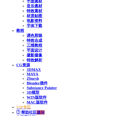
平面素材
音乐素材
特效素材
材质贴图
电影资料
字体下载
教程
调色剪辑
特效合成
三维教程
平面设计
摄影摄像
特效解析
CG资源
3DMAX
MAYA
Zbursh
Blender插件
Substance Painter
3D模型
WIN版软件
MAC版软件
VIP专区
帮助社区
提问