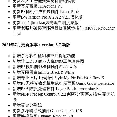
更新
AI人工智能聚焦防抖清晰锐化
更新
亮度蒙板TKActions V8
更新
PS样机生成扩展插件 Paper Panel
更新
BW Artisan Pro X 2022 V2.1汉化版
更新
Joel Tjintjelaar风光黑白明度蒙版
更新
老照片破损智能翻新修复滤镜插件 AKVISRetoucher
回归
2021年7月更新版本：version 6.7 新版
新增
杀毒软件检测和重启提醒功能
新增
雅点DS3-商业人像婚纱工笔画修图
新增
PS投影阴影模糊插件Shadowify
新增
无限黑白Infinite Black＆White
新增
专业照片工作插件Style My Pic Pro Workflow X
新增
PS无损光效光晕生成扩展面板Oniric Glow Generator
新增
PS图层批处理插件 Layer Batch Processing Kit
新增
NBP Freqsep Control V2.2 |频率分离磨皮插件|完美肌
肤
新增
黄金分割线
更新
参考辅助线插件GuideGuide 5.0.18
更新
终极修图Ultimate Retouch 3.8