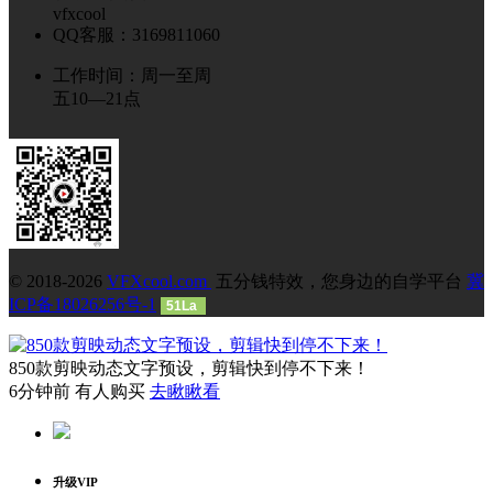
vfxcool
QQ客服：3169811060
工作时间：周一至周
五10—21点
© 2018-2026
VFXcool.com
五分钱特效，您身边的自学平台
冀
ICP备18026256号-1
51La
850款剪映动态文字预设，剪辑快到停不下来！
6分钟前 有人购买
去瞅瞅看
升级VIP