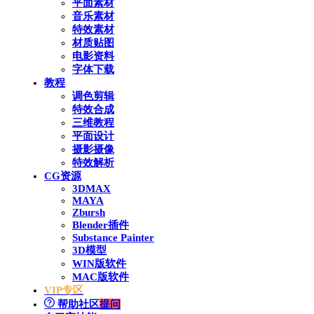
平面素材
音乐素材
特效素材
材质贴图
电影资料
字体下载
教程
调色剪辑
特效合成
三维教程
平面设计
摄影摄像
特效解析
CG资源
3DMAX
MAYA
Zbursh
Blender插件
Substance Painter
3D模型
WIN版软件
MAC版软件
VIP专区
帮助社区
提问