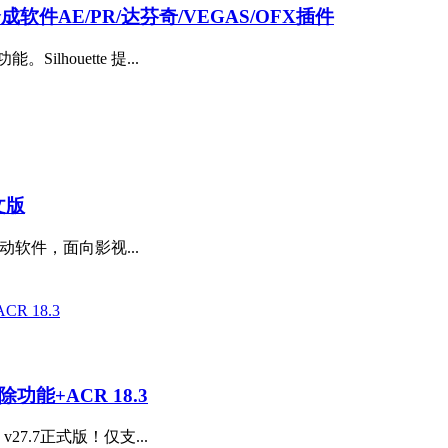
抠像合成软件AE/PR/达芬奇/VEGAS/OFX插件
houette 提...
文版
配移动软件，面向影视...
除功能+ACR 18.3
27.7正式版！仅支...