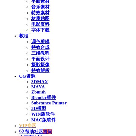
平面素材
音乐素材
特效素材
材质贴图
电影资料
字体下载
教程
调色剪辑
特效合成
三维教程
平面设计
摄影摄像
特效解析
CG资源
3DMAX
MAYA
Zbursh
Blender插件
Substance Painter
3D模型
WIN版软件
MAC版软件
VIP专区
帮助社区
提问