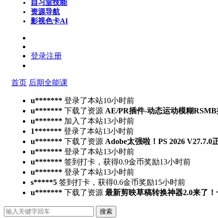
自习室
技能
资源导航
影视色卡
AI
登录
注册
首页
后期全能课
u*******
登录了本站
10小时前
u*******
下载了资源
AE/PR插件-动态运动模糊RSMB插件 Ree
u*******
加入了本站
13小时前
1*******
登录了本站
13小时前
u*******
下载了资源
Adobe太强啦！PS 2026 V27.
u*******
登录了本站
13小时前
u*******
签到打卡，获得0.9金币奖励
13小时前
u*******
登录了本站
13小时前
s*****5
签到打卡，获得0.6金币奖励
15小时前
u*******
下载了资源
最新剪映草稿转换神器2.0来了
搜索