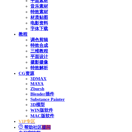
平面素材
音乐素材
特效素材
材质贴图
电影资料
字体下载
教程
调色剪辑
特效合成
三维教程
平面设计
摄影摄像
特效解析
CG资源
3DMAX
MAYA
Zbursh
Blender插件
Substance Painter
3D模型
WIN版软件
MAC版软件
VIP专区
帮助社区
提问