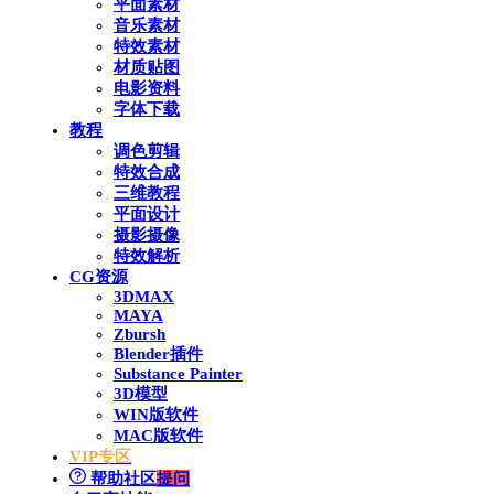
平面素材
音乐素材
特效素材
材质贴图
电影资料
字体下载
教程
调色剪辑
特效合成
三维教程
平面设计
摄影摄像
特效解析
CG资源
3DMAX
MAYA
Zbursh
Blender插件
Substance Painter
3D模型
WIN版软件
MAC版软件
VIP专区
帮助社区
提问