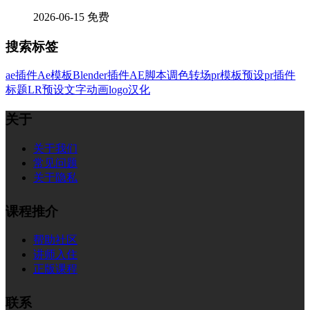
2026-06-15
免费
搜索标签
ae插件
Ae模板
Blender插件
AE脚本
调色
转场
pr模板
预设
pr插件
标题
LR预设
文字
动画
logo
汉化
关于
关于我们
常见问题
关于隐私
课程推介
帮助社区
讲师入住
正版课程
联系