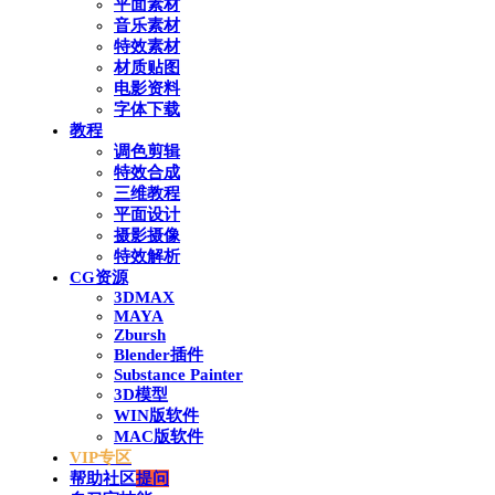
平面素材
音乐素材
特效素材
材质贴图
电影资料
字体下载
教程
调色剪辑
特效合成
三维教程
平面设计
摄影摄像
特效解析
CG资源
3DMAX
MAYA
Zbursh
Blender插件
Substance Painter
3D模型
WIN版软件
MAC版软件
VIP专区
帮助社区
提问