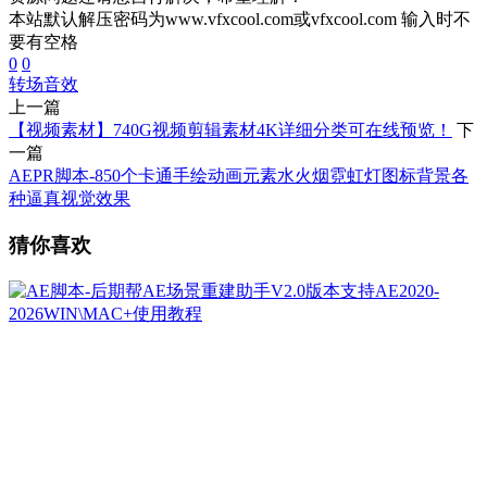
本站默认解压密码为www.vfxcool.com或vfxcool.com 输入时不
要有空格
0
0
转场
音效
上一篇
【视频素材】740G视频剪辑素材4K详细分类可在线预览！
下
一篇
AEPR脚本-850个卡通手绘动画元素水火烟霓虹灯图标背景各
种逼真视觉效果
猜你喜欢