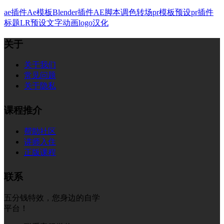
ae插件
Ae模板
Blender插件
AE脚本
调色
转场
pr模板
预设
pr插件
标题
LR预设
文字
动画
logo
汉化
关于
关于我们
常见问题
关于隐私
课程推介
帮助社区
讲师入住
正版课程
联系
五分钱特效，您身边的自学
平台！