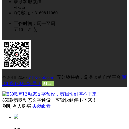
联系客服微信：
vfxcool
QQ客服：3169811060
工作时间：周一至周
五10—21点
© 2018-2026
VFXcool.com
五分钱特效，您身边的自学平台
冀
ICP备18026256号-1
51La
850款剪映动态文字预设，剪辑快到停不下来！
刚刚 有人购买
去瞅瞅看