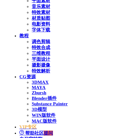
平面素材
音乐素材
特效素材
材质贴图
电影资料
字体下载
教程
调色剪辑
特效合成
三维教程
平面设计
摄影摄像
特效解析
CG资源
3DMAX
MAYA
Zbursh
Blender插件
Substance Painter
3D模型
WIN版软件
MAC版软件
VIP专区
帮助社区
提问