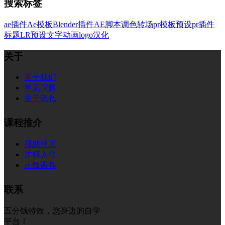
搜索标签
ae插件
Ae模板
Blender插件
AE脚本
调色
转场
pr模板
预设
pr插件
标题
LR预设
文字
动画
logo
汉化
关于
关于我们
常见问题
关于隐私
课程推介
帮助社区
讲师入住
正版课程
联系
五分钱特效，您身边的自学
平台！