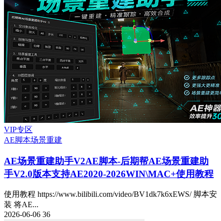
VIP专区
AE脚本
场景重建
AE场景重建助手V2
AE脚本-后期帮AE场景重建助
手V2.0版本支持AE2020-2026WIN\MAC+使用教程
使用教程 https://www.bilibili.com/video/BV1dk7k6xEWS/ 脚本安
装 将AE...
2026-06-06
36