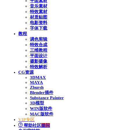
平面素材
音乐素材
特效素材
材质贴图
电影资料
字体下载
教程
调色剪辑
特效合成
三维教程
平面设计
摄影摄像
特效解析
CG资源
3DMAX
MAYA
Zbursh
Blender插件
Substance Painter
3D模型
WIN版软件
MAC版软件
VIP专区
帮助社区
提问