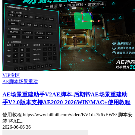
VIP专区
AE脚本
场景重建
AE场景重建助手V2
AE脚本-后期帮AE场景重建助
手V2.0版本支持AE2020-2026WIN\MAC+使用教程
使用教程 https://www.bilibili.com/video/BV1dk7k6xEWS/ 脚本安
装 将AE...
2026-06-06
36