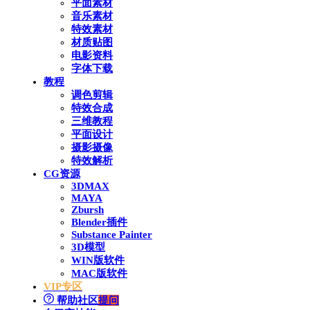
平面素材
音乐素材
特效素材
材质贴图
电影资料
字体下载
教程
调色剪辑
特效合成
三维教程
平面设计
摄影摄像
特效解析
CG资源
3DMAX
MAYA
Zbursh
Blender插件
Substance Painter
3D模型
WIN版软件
MAC版软件
VIP专区
帮助社区
提问