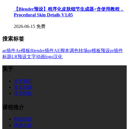
【Blender预设】程序化皮肤细节生成器+含使用教程，
Procedural Skin Details V1.05
2026-06-15
免费
搜索标签
ae插件
Ae模板
Blender插件
AE脚本
调色
转场
pr模板
预设
pr插件
标题
LR预设
文字
动画
logo
汉化
关于
关于我们
常见问题
关于隐私
课程推介
帮助社区
讲师入住