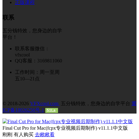
正版课程
联系
五分钱特效，您身边的自学
平台！
联系客服微信：
vfxcool
QQ客服：3169811060
工作时间：周一至周
五10—21点
© 2018-2026
VFXcool.com
五分钱特效，您身边的自学平台
冀
ICP备18026256号-1
51La
Final Cut Pro for Mac(fcpx专业视频后期制作) v11.1.1中文版
刚刚 有人购买
去瞅瞅看