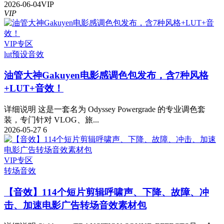
2026-06-04
VIP
VIP
VIP专区
lut预设
音效
油管大神Gakuyen电影感调色包发布，含7种风格
+LUT+音效！
详细说明 这是一套名为 Odyssey Powergrade 的专业调色套
装，专门针对 VLOG、旅...
2026-05-27
6
VIP专区
转场音效
【音效】114个短片剪辑呼啸声、下降、故障、冲
击、加速电影广告转场音效素材包