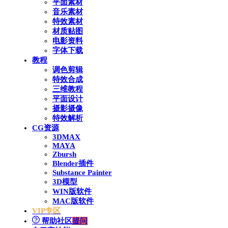
平面素材
音乐素材
特效素材
材质贴图
电影资料
字体下载
教程
调色剪辑
特效合成
三维教程
平面设计
摄影摄像
特效解析
CG资源
3DMAX
MAYA
Zbursh
Blender插件
Substance Painter
3D模型
WIN版软件
MAC版软件
VIP专区
帮助社区
提问