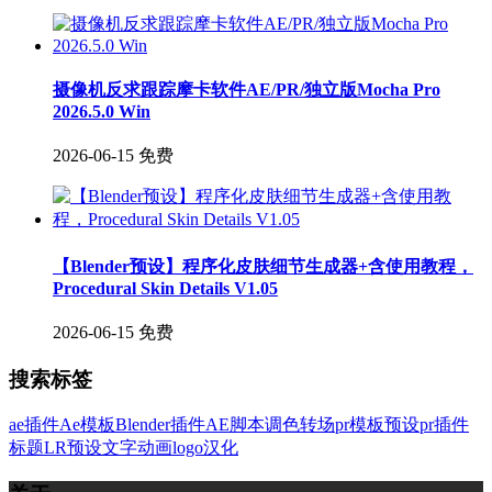
摄像机反求跟踪摩卡软件AE/PR/独立版Mocha Pro
2026.5.0 Win
2026-06-15
免费
【Blender预设】程序化皮肤细节生成器+含使用教程，
Procedural Skin Details V1.05
2026-06-15
免费
搜索标签
ae插件
Ae模板
Blender插件
AE脚本
调色
转场
pr模板
预设
pr插件
标题
LR预设
文字
动画
logo
汉化