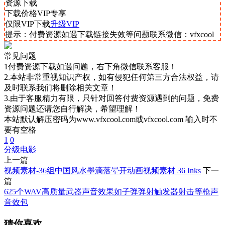
资源下载
下载价格
VIP
专享
仅限VIP下载
升级VIP
提示：付费资源如遇下载链接失效等问题联系微信：vfxcool
常见问题
1付费资源下载如遇问题，右下角微信联系客服！
2.本站非常重视知识产权，如有侵犯任何第三方合法权益，请
及时联系我们将删除相关文章！
3.由于客服精力有限，只针对回答付费资源遇到的问题，免费
资源问题还请您自行解决，希望理解！
本站默认解压密码为www.vfxcool.com或vfxcool.com 输入时不
要有空格
1
0
分级
电影
上一篇
视频素材-36组中国风水墨滴落晕开动画视频素材 36 Inks
下一
篇
625个WAV高质量武器声音效果如子弹弹射触发器射击等枪声
音效包
猜你喜欢