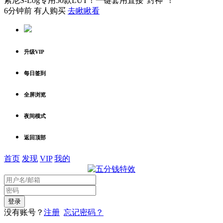
索尼S-Log专用50款LUT！一键套用直接“封神”！
6分钟前 有人购买
去瞅瞅看
升级VIP
每日签到
全屏浏览
夜间模式
返回顶部
首页
发现
VIP
我的
没有账号？
注册
忘记密码？