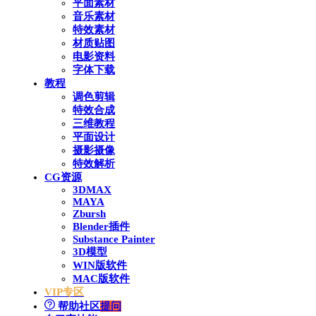
平面素材
音乐素材
特效素材
材质贴图
电影资料
字体下载
教程
调色剪辑
特效合成
三维教程
平面设计
摄影摄像
特效解析
CG资源
3DMAX
MAYA
Zbursh
Blender插件
Substance Painter
3D模型
WIN版软件
MAC版软件
VIP专区
帮助社区
提问