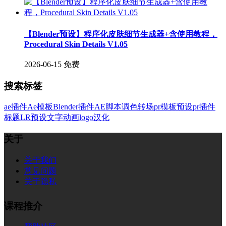
【Blender预设】程序化皮肤细节生成器+含使用教程，
Procedural Skin Details V1.05
2026-06-15
免费
搜索标签
ae插件
Ae模板
Blender插件
AE脚本
调色
转场
pr模板
预设
pr插件
标题
LR预设
文字
动画
logo
汉化
关于
关于我们
常见问题
关于隐私
课程推介