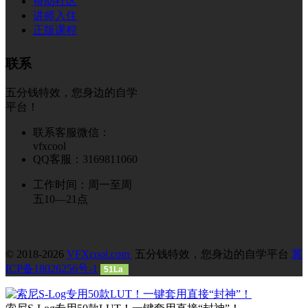
帮助社区
讲师入住
正版课程
联系
五分钱特效，您身边的自学
平台！
联系客服微信：
vfxcool
QQ客服：3169811060
工作时间：周一至周
五10—21点
© 2018-2026
VFXcool.com
五分钱特效，您身边的自学平台
冀
ICP备18026256号-1
51La