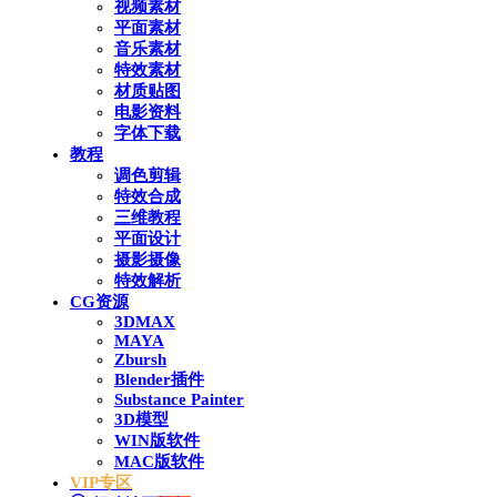
视频素材
平面素材
音乐素材
特效素材
材质贴图
电影资料
字体下载
教程
调色剪辑
特效合成
三维教程
平面设计
摄影摄像
特效解析
CG资源
3DMAX
MAYA
Zbursh
Blender插件
Substance Painter
3D模型
WIN版软件
MAC版软件
VIP专区