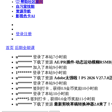
帮助社区
提问
自习室
技能
资源导航
影视色卡
AI
登录
注册
首页
后期全能课
u*******
登录了本站
7小时前
u*******
下载了资源
AE/PR插件-动态运动模糊RSMB插件 Ree
u*******
加入了本站
9小时前
1*******
登录了本站
9小时前
u*******
下载了资源
Adobe太强啦！PS 2026 V27.
u*******
登录了本站
9小时前
u*******
签到打卡，获得0.9金币奖励
10小时前
u*******
登录了本站
10小时前
s*****5
签到打卡，获得0.6金币奖励
11小时前
u*******
下载了资源
最新剪映草稿转换神器2.0来了