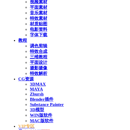
视频素材
平面素材
音乐素材
特效素材
材质贴图
电影资料
字体下载
教程
调色剪辑
特效合成
三维教程
平面设计
摄影摄像
特效解析
CG资源
3DMAX
MAYA
Zbursh
Blender插件
Substance Painter
3D模型
WIN版软件
MAC版软件
VIP专区