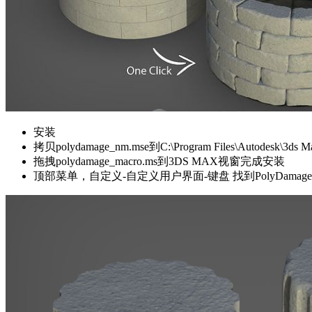
安装
拷贝polydamage_nm.mse到C:\Program Files\Autodesk\3ds Max
拖拽polydamage_macro.ms到3DS MAX视窗完成安装
顶部菜单，自定义-自定义用户界面-键盘 找到PolyDama