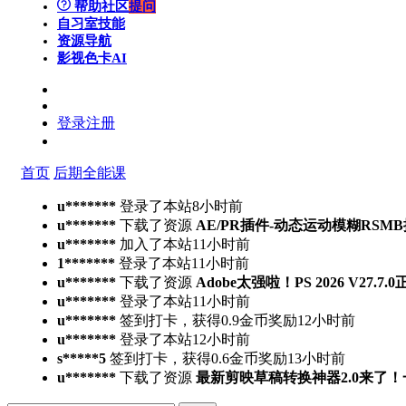
帮助社区
提问
自习室
技能
资源导航
影视色卡
AI
登录
注册
首页
后期全能课
u*******
登录了本站
8小时前
u*******
下载了资源
AE/PR插件-动态运动模糊RSMB插件 Ree
u*******
加入了本站
11小时前
1*******
登录了本站
11小时前
u*******
下载了资源
Adobe太强啦！PS 2026 V27.
u*******
登录了本站
11小时前
u*******
签到打卡，获得0.9金币奖励
12小时前
u*******
登录了本站
12小时前
s*****5
签到打卡，获得0.6金币奖励
13小时前
u*******
下载了资源
最新剪映草稿转换神器2.0来了