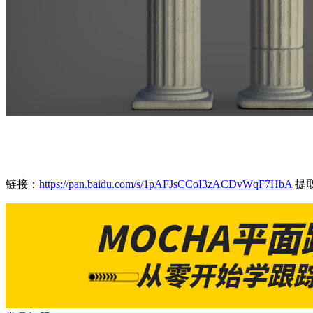
链接：
https://pan.baidu.com/s/1pAFJsCCoI3zACDvWqF7HbA
提取