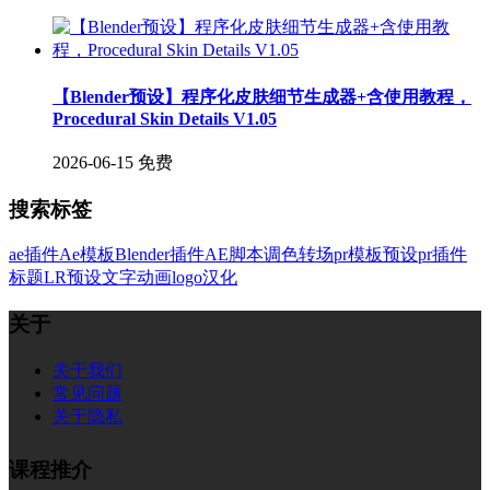
【Blender预设】程序化皮肤细节生成器+含使用教程，
Procedural Skin Details V1.05
2026-06-15
免费
搜索标签
ae插件
Ae模板
Blender插件
AE脚本
调色
转场
pr模板
预设
pr插件
标题
LR预设
文字
动画
logo
汉化
关于
关于我们
常见问题
关于隐私
课程推介