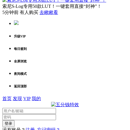
索尼S-Log专用50款LUT！一键套用直接“封神”！
5分钟前 有人购买
去瞅瞅看
升级VIP
每日签到
全屏浏览
夜间模式
返回顶部
首页
发现
VIP
我的
没有账号？
注册
忘记密码？