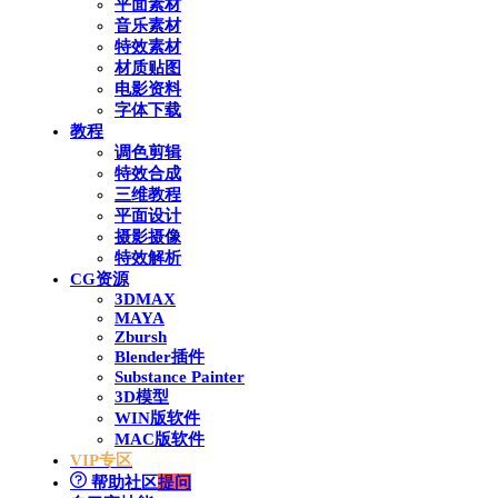
平面素材
音乐素材
特效素材
材质贴图
电影资料
字体下载
教程
调色剪辑
特效合成
三维教程
平面设计
摄影摄像
特效解析
CG资源
3DMAX
MAYA
Zbursh
Blender插件
Substance Painter
3D模型
WIN版软件
MAC版软件
VIP专区
帮助社区
提问