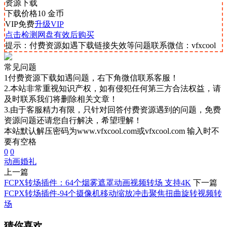
资源下载
下载价格
10
金币
VIP免费
升级VIP
点击检测网盘有效后购买
提示：付费资源如遇下载链接失效等问题联系微信：vfxcool
常见问题
1付费资源下载如遇问题，右下角微信联系客服！
2.本站非常重视知识产权，如有侵犯任何第三方合法权益，请
及时联系我们将删除相关文章！
3.由于客服精力有限，只针对回答付费资源遇到的问题，免费
资源问题还请您自行解决，希望理解！
本站默认解压密码为www.vfxcool.com或vfxcool.com 输入时不
要有空格
0
0
动画
婚礼
上一篇
FCPX转场插件：64个烟雾遮罩动画视频转场 支持4K
下一篇
FCPX转场插件-94个摄像机移动缩放冲击聚焦扭曲旋转视频转
场
猜你喜欢