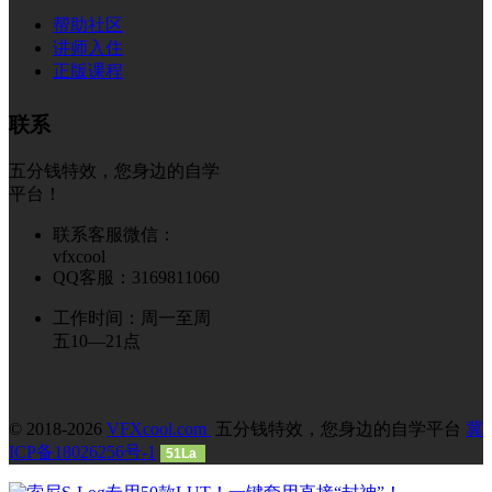
帮助社区
讲师入住
正版课程
联系
五分钱特效，您身边的自学
平台！
联系客服微信：
vfxcool
QQ客服：3169811060
工作时间：周一至周
五10—21点
© 2018-2026
VFXcool.com
五分钱特效，您身边的自学平台
冀
ICP备18026256号-1
51La