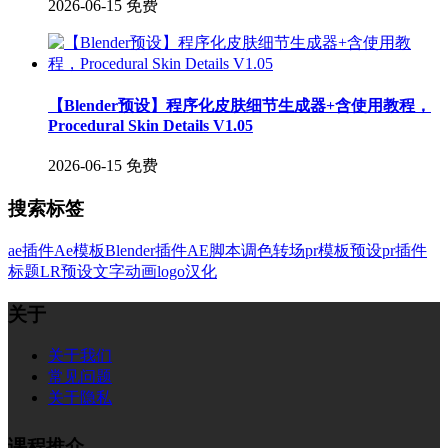
2026-06-15
免费
【Blender预设】程序化皮肤细节生成器+含使用教程，
Procedural Skin Details V1.05
2026-06-15
免费
搜索标签
ae插件
Ae模板
Blender插件
AE脚本
调色
转场
pr模板
预设
pr插件
标题
LR预设
文字
动画
logo
汉化
关于
关于我们
常见问题
关于隐私
课程推介