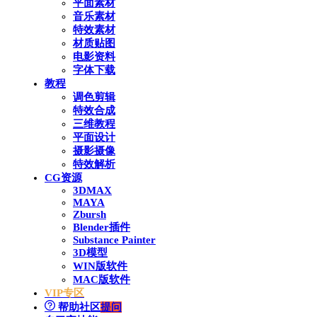
平面素材
音乐素材
特效素材
材质贴图
电影资料
字体下载
教程
调色剪辑
特效合成
三维教程
平面设计
摄影摄像
特效解析
CG资源
3DMAX
MAYA
Zbursh
Blender插件
Substance Painter
3D模型
WIN版软件
MAC版软件
VIP专区
帮助社区
提问