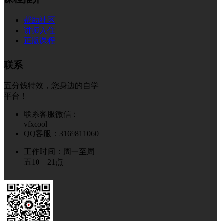
帮助社区
讲师入住
正版课程
联系
五分钱特效，您身边的自学
平台！
联系客服微信：
vfxcool
QQ客服：3169811060
工作时间：周一至周
五10—21点