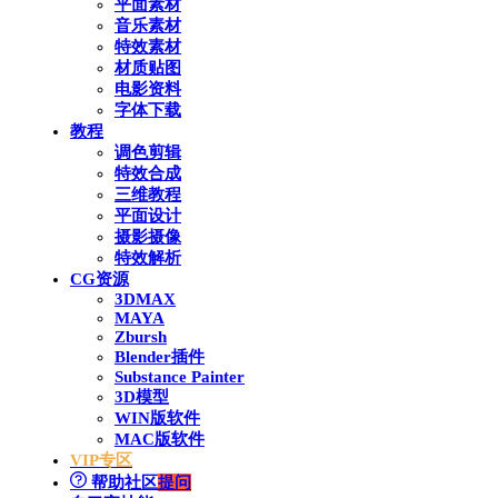
平面素材
音乐素材
特效素材
材质贴图
电影资料
字体下载
教程
调色剪辑
特效合成
三维教程
平面设计
摄影摄像
特效解析
CG资源
3DMAX
MAYA
Zbursh
Blender插件
Substance Painter
3D模型
WIN版软件
MAC版软件
VIP专区
帮助社区
提问