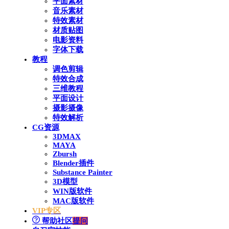
平面素材
音乐素材
特效素材
材质贴图
电影资料
字体下载
教程
调色剪辑
特效合成
三维教程
平面设计
摄影摄像
特效解析
CG资源
3DMAX
MAYA
Zbursh
Blender插件
Substance Painter
3D模型
WIN版软件
MAC版软件
VIP专区
帮助社区
提问