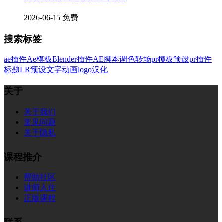
2026-06-15
免费
搜索标签
ae插件
Ae模板
Blender插件
AE脚本
调色
转场
pr模板
预设
pr插件
标题
LR预设
文字
动画
logo
汉化
关于
关于我们
常见问题
关于隐私
课程推介
帮助社区
讲师入住
正版课程