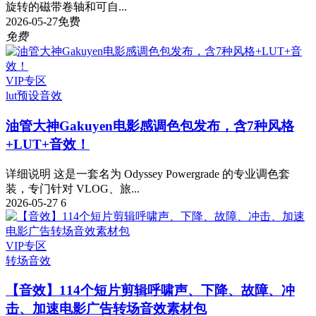
旋转的磁带卷轴和可自...
2026-05-27
免费
免费
VIP专区
lut预设
音效
油管大神Gakuyen电影感调色包发布，含7种风格
+LUT+音效！
详细说明 这是一套名为 Odyssey Powergrade 的专业调色套
装，专门针对 VLOG、旅...
2026-05-27
6
VIP专区
转场音效
【音效】114个短片剪辑呼啸声、下降、故障、冲
击、加速电影广告转场音效素材包