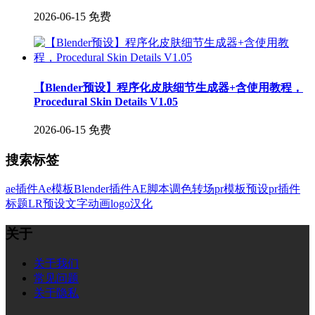
2026-06-15
免费
【Blender预设】程序化皮肤细节生成器+含使用教程，
Procedural Skin Details V1.05
2026-06-15
免费
搜索标签
ae插件
Ae模板
Blender插件
AE脚本
调色
转场
pr模板
预设
pr插件
标题
LR预设
文字
动画
logo
汉化
关于
关于我们
常见问题
关于隐私