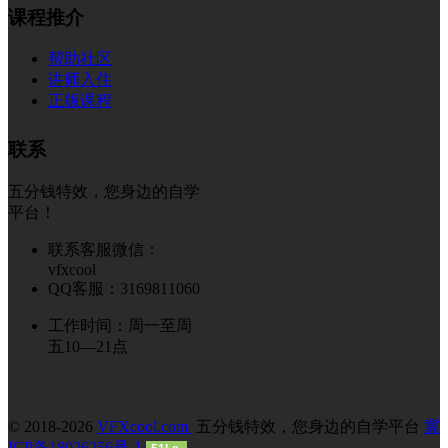
课程推介
帮助社区
讲师入住
正版课程
联系
五分钱特效，您身边的自学
平台！
联系客服微信：
vfxcool
QQ客服：3169811060
工作时间：周一至周
五10—21点
© 2018-2026
VFXcool.com
五分钱特效，您身边的自学平台
冀
ICP备18026256号-1