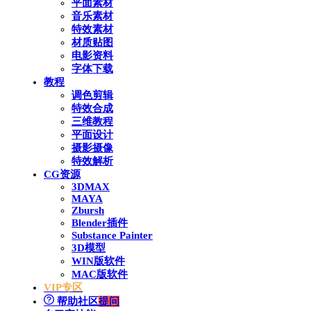
平面素材
音乐素材
特效素材
材质贴图
电影资料
字体下载
教程
调色剪辑
特效合成
三维教程
平面设计
摄影摄像
特效解析
CG资源
3DMAX
MAYA
Zbursh
Blender插件
Substance Painter
3D模型
WIN版软件
MAC版软件
VIP专区
帮助社区
提问