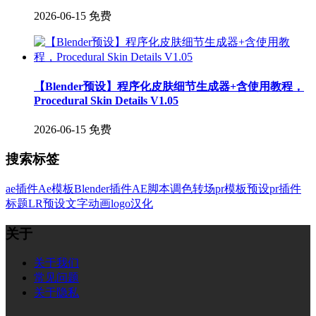
2026-06-15
免费
【Blender预设】程序化皮肤细节生成器+含使用教程，
Procedural Skin Details V1.05
2026-06-15
免费
搜索标签
ae插件
Ae模板
Blender插件
AE脚本
调色
转场
pr模板
预设
pr插件
标题
LR预设
文字
动画
logo
汉化
关于
关于我们
常见问题
关于隐私