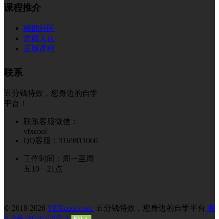
课程推介
帮助社区
讲师入住
正版课程
联系
五分钱特效，您身边的自学
平台！
联系客服微信：
vfxcool
QQ客服：3169811060
工作时间：周一至周
五10—21点
© 2018-2026
VFXcool.com
五分钱特效，您身边的自学平台
冀
ICP备18026256号-1
51La