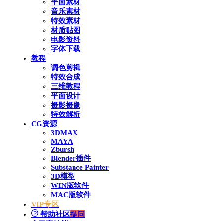
平面素材
音乐素材
特效素材
材质贴图
电影资料
字体下载
教程
调色剪辑
特效合成
三维教程
平面设计
摄影摄像
特效解析
CG资源
3DMAX
MAYA
Zbursh
Blender插件
Substance Painter
3D模型
WIN版软件
MAC版软件
VIP专区
帮助社区
提问