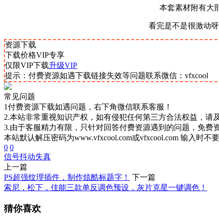
本套素材附有大
看完是不是很激动呀
资源下载
下载价格
VIP
专享
仅限VIP下载
升级VIP
提示：付费资源如遇下载链接失效等问题联系微信：vfxcool
常见问题
1付费资源下载如遇问题，右下角微信联系客服！
2.本站非常重视知识产权，如有侵犯任何第三方合法权益，请
3.由于客服精力有限，只针对回答付费资源遇到的问题，免费
本站默认解压密码为www.vfxcool.com或vfxcool.com 输入时
0
0
信号抖动
失真
上一篇
PS超强纹理插件，制作炫酷标题字！
下一篇
索尼，松下，佳能三款单反调色预设，灰片克星一键调色！
猜你喜欢