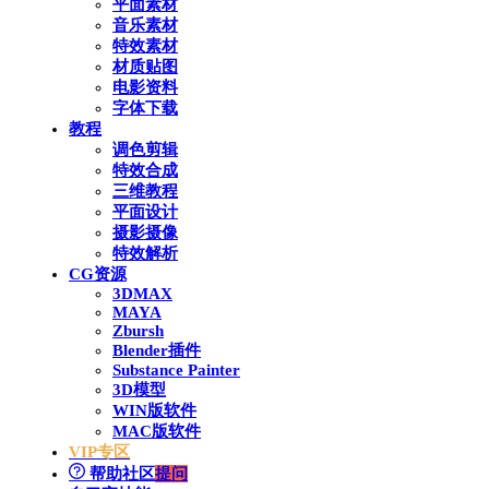
平面素材
音乐素材
特效素材
材质贴图
电影资料
字体下载
教程
调色剪辑
特效合成
三维教程
平面设计
摄影摄像
特效解析
CG资源
3DMAX
MAYA
Zbursh
Blender插件
Substance Painter
3D模型
WIN版软件
MAC版软件
VIP专区
帮助社区
提问