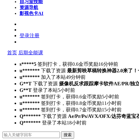
自习室
技能
资源导航
影视色卡
AI
登录
注册
首页
后期全能课
s*****5
签到打卡，获得0.6金币奖励
16分钟前
u*******
下载了资源
最新剪映草稿转换神器2.0来了
u*******
加入了本站
49分钟前
G**T
下载了资源
摄像机反求跟踪摩卡软件AE/PR/独立版Moch
G**T
登录了本站
5小时前
u*******
签到打卡，获得0.6金币奖励
5小时前
u*******
签到打卡，获得0.8金币奖励
11小时前
u*******
签到打卡，获得0.7金币奖励
15小时前
Q*******
下载了资源
Ae/Pr/Ps/AVX/OFX/达芬奇蓝宝
Q*******
登录了本站
18小时前
搜索