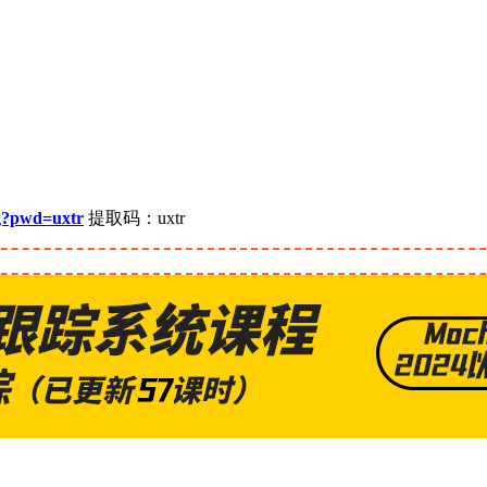
g?pwd=uxtr
提取码：uxtr