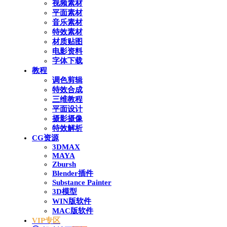
视频素材
平面素材
音乐素材
特效素材
材质贴图
电影资料
字体下载
教程
调色剪辑
特效合成
三维教程
平面设计
摄影摄像
特效解析
CG资源
3DMAX
MAYA
Zbursh
Blender插件
Substance Painter
3D模型
WIN版软件
MAC版软件
VIP专区