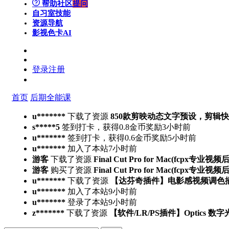
帮助社区
提问
自习室
技能
资源导航
影视色卡
AI
登录
注册
首页
后期全能课
u*******
下载了资源
850款剪映动态文字预设，剪辑
s*****5
签到打卡，获得0.8金币奖励
3小时前
u*******
签到打卡，获得0.6金币奖励
5小时前
u*******
加入了本站
7小时前
游客
下载了资源
Final Cut Pro for Mac(fcpx专业视
游客
购买了资源
Final Cut Pro for Mac(fcpx专业视
u*******
下载了资源
【达芬奇插件】电影感视频调色插件 PFA 
u*******
加入了本站
9小时前
u*******
登录了本站
9小时前
z*******
下载了资源
【软件/LR/PS插件】Optics 数