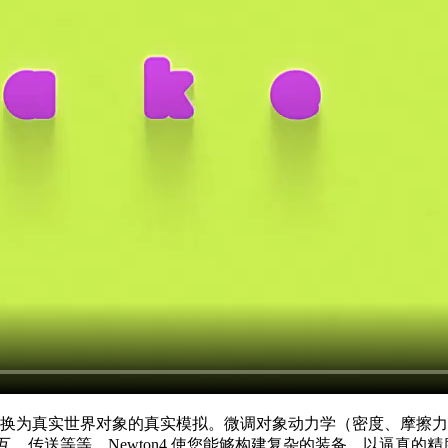
，将 2D 图层转换为真实世界对象的真实模拟。微调对象动力学（密
rmatic 交互、传送等等。Newton4 使您能够构建复杂的装备