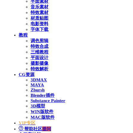
平面素材
音乐素材
特效素材
材质贴图
电影资料
字体下载
教程
调色剪辑
特效合成
三维教程
平面设计
摄影摄像
特效解析
CG资源
3DMAX
MAYA
Zbursh
Blender插件
Substance Painter
3D模型
WIN版软件
MAC版软件
VIP专区
帮助社区
提问