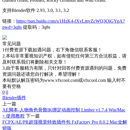
Garden Grass, Pebbles, Rocky Grounds and Wild Grass.
支持Blender软件 2.93, 3.0, 3.1, 3.2
链接：
https://pan.baidu.com/s/1HzK4-fXvLmvZcWQ3OiGYpA?
pwd=3q8s
提取码：3q8s
常见问题
1付费资源下载如遇问题，右下角微信联系客服！
2.本站非常重视知识产权，如有侵犯任何第三方合法权益，请
及时联系我们将删除相关文章！
3.由于客服精力有限，只针对回答付费资源遇到的问题，免费
资源问题还请您自行解决，希望理解！
本站默认解压密码为www.vfxcool.com或vfxcool.com 输入时不
要有空格
0
0
Blender插件
上一篇
AE脚本-人物角色骨骼IK绑定动画控制 Limber v1.7.4 Win/Mac
+ 使用教程
下一篇
FCPX/AE/PR超强视觉特效插件包 FxFactory Pro 8.0.2 Mac全解
锁版