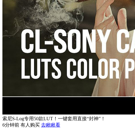
索尼S-Log专用50款LUT！一键套用直接“封神”！
6分钟前 有人购买
去瞅瞅看