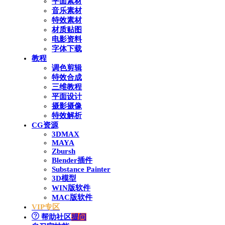
平面素材
音乐素材
特效素材
材质贴图
电影资料
字体下载
教程
调色剪辑
特效合成
三维教程
平面设计
摄影摄像
特效解析
CG资源
3DMAX
MAYA
Zbursh
Blender插件
Substance Painter
3D模型
WIN版软件
MAC版软件
VIP专区
帮助社区
提问