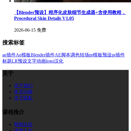
【Blender预设】程序化皮肤细节生成器+含使用教程，
Procedural Skin Details V1.05
2026-06-15
免费
搜索标签
ae插件
Ae模板
Blender插件
AE脚本
调色
转场
pr模板
预设
pr插件
标题
LR预设
文字
动画
logo
汉化
关于
关于我们
常见问题
关于隐私
课程推介
帮助社区
讲师入住