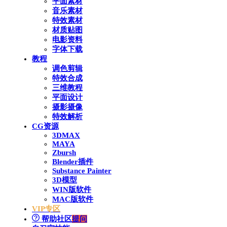
平面素材
音乐素材
特效素材
材质贴图
电影资料
字体下载
教程
调色剪辑
特效合成
三维教程
平面设计
摄影摄像
特效解析
CG资源
3DMAX
MAYA
Zbursh
Blender插件
Substance Painter
3D模型
WIN版软件
MAC版软件
VIP专区
帮助社区
提问