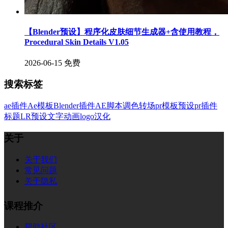
【Blender预设】程序化皮肤细节生成器+含使用教程，
Procedural Skin Details V1.05
2026-06-15
免费
搜索标签
ae插件
Ae模板
Blender插件
AE脚本
调色
转场
pr模板
预设
pr插件
标题
LR预设
文字
动画
logo
汉化
关于
关于我们
常见问题
关于隐私
课程推介
帮助社区